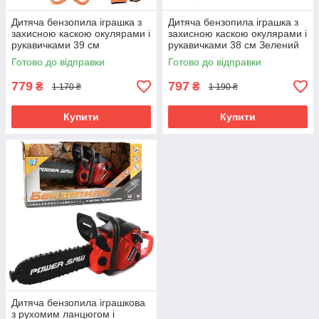
Дитяча бензопила іграшка з
Дитяча бензопила іграшка з
захисною каскою окулярами і
захисною каскою окулярами і
рукавичками 39 см
рукавичками 38 см Зелений
Помаранчевий (60802)
(60892)
Готово до відправки
Готово до відправки
779
797
₴
₴
1 170 ₴
1 190 ₴
Купити
Купити
Дитяча бензопила іграшкова
з рухомим ланцюгом і