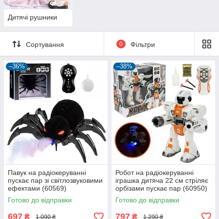
Дитячі рушники
Сортування
0
Фільтри
–36%
–38%
Павук на радіокеруванні
Робот на радіокеруванні
пускає пар зі світлозвуковими
іграшка дитяча 22 см стріляє
ефектами (60569)
орбізами пускає пар (60950)
Готово до відправки
Готово до відправки
697
797
₴
₴
1 090 ₴
1 290 ₴