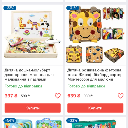
–33%
–31%
Дитяча дошка-мольберт
Дитяча розвиваюча фетрова
двостороння магнітна для
книга Жираф бізіборд сортер
малювання з пазлами і
Монтессорі для малюків
крейдою (60442)
(60797)
Готово до відправки
Готово до відправки
397
639
₴
₴
590 ₴
930 ₴
Купити
Купити
–54%
–33%