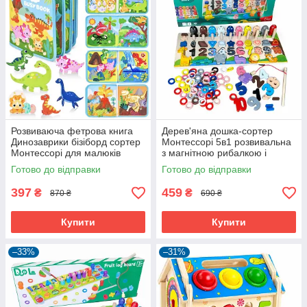
Розвиваюча фетрова книга
Дерев'яна дошка-сортер
Динозаврики бізіборд сортер
Монтессорі 5в1 розвивальна
Монтессорі для малюків
з магнітною рибалкою і
(60887)
цифрами (60990)
Готово до відправки
Готово до відправки
397
459
₴
₴
870 ₴
690 ₴
Купити
Купити
–33%
–31%