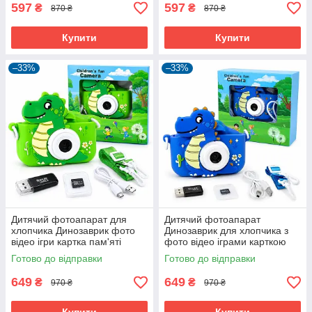
597
597
₴
₴
870 ₴
870 ₴
Купити
Купити
–33%
–33%
Дитячий фотоапарат для
Дитячий фотоапарат
хлопчика Динозаврик фото
Динозаврик для хлопчика з
відео ігри картка пам'яті
фото відео іграми карткою
Зелений (61084)
пам'яті Синій (61085)
Готово до відправки
Готово до відправки
649
649
₴
₴
970 ₴
970 ₴