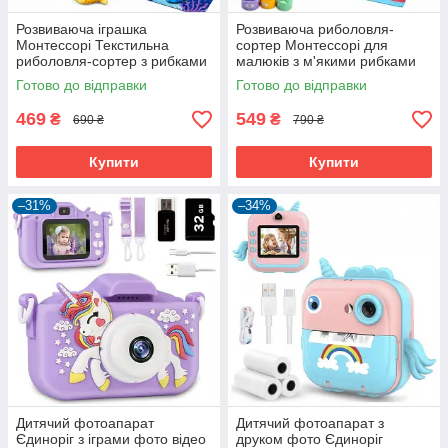
Розвиваюча іграшка
Розвиваюча риболовля-
Монтессорі Текстильна
сортер Монтессорі для
риболовля-сортер з рибками
малюків з м'якими рибками
вудочкою стаканчиками і
вудочкою стаканчиками і
Готово до відправки
Готово до відправки
килимком (61170)
килимком (61171)
469
549
₴
₴
690 ₴
790 ₴
Купити
Купити
–31%
–34%
Дитячий фотоапарат
Дитячий фотоапарат з
Єдиноріг з іграми фото відео
друком фото Єдиноріг