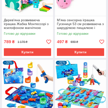
Дерев'яна розвиваюча
М'яка сенсорна іграшка
іграшка Жабка Монтессорі з
Гусениця 53 см розвиваюча з
ксилофоном магнітною
шаруділкою пищалкою і
рибалкою і молоточками
брязкальцем Рожевий
Готово до відправки
Готово до відправки
(61088)
(61099)
789
497
₴
₴
1 170 ₴
690 ₴
Купити
Купити
–32%
–31%