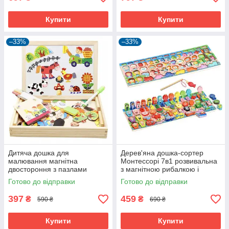
Купити
Купити
–33%
–33%
Дитяча дошка для
Дерев'яна дошка-сортер
малювання магнітна
Монтессорі 7в1 розвивальна
двостороння з пазлами
з магнітною рибалкою і
Ферма дерев'яна (57292)
цифрами (60176)
Готово до відправки
Готово до відправки
397
459
₴
₴
590 ₴
690 ₴
Купити
Купити