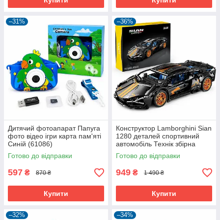
Купити
Купити
–31%
–36%
Дитячий фотоапарат Папуга
Конструктор Lamborghini Sian
фото відео ігри карта пам'яті
1280 деталей спортивний
Синій (61086)
автомобіль Технік збірна
модель Чорний (61001)
Готово до відправки
Готово до відправки
597
949
₴
₴
870 ₴
1 490 ₴
Купити
Купити
–32%
–34%