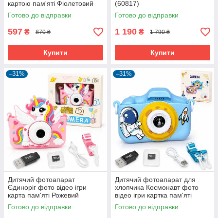
картою пам'яті Фіолетовий
(60817)
(60707)
Готово до відправки
Готово до відправки
597
1 190
₴
₴
870 ₴
1 790 ₴
Купити
Купити
–31%
–31%
Дитячий фотоапарат
Дитячий фотоапарат для
Єдиноріг фото відео ігри
хлопчика Космонавт фото
карта пам'яті Рожевий
відео ігри картка пам'яті
(61082)
Блакитний (61083)
Готово до відправки
Готово до відправки