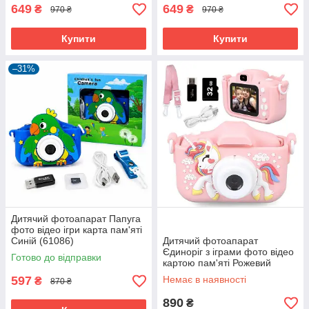
649
649
₴
₴
970 ₴
970 ₴
Купити
Купити
–31%
Дитячий фотоапарат Папуга
фото відео ігри карта пам'яті
Синій (61086)
Дитячий фотоапарат
Єдиноріг з іграми фото відео
Готово до відправки
картою пам'яті Рожевий
(60708)
597
Немає в наявності
₴
870 ₴
890
₴