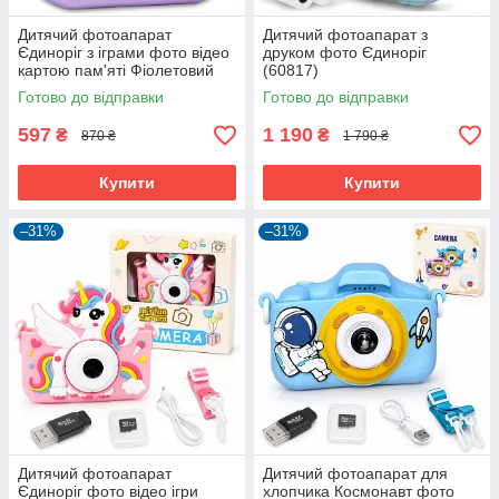
Дитячий фотоапарат
Дитячий фотоапарат з
Єдиноріг з іграми фото відео
друком фото Єдиноріг
картою пам'яті Фіолетовий
(60817)
(60707)
Готово до відправки
Готово до відправки
597
1 190
₴
₴
870 ₴
1 790 ₴
Купити
Купити
–31%
–31%
Дитячий фотоапарат
Дитячий фотоапарат для
Єдиноріг фото відео ігри
хлопчика Космонавт фото