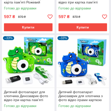
карта пам'яті Рожевий
відео ігри картка пам'яті
(61082)
Блакитний (61083)
Готово до відправки
Готово до відправки
597
597
₴
₴
870 ₴
870 ₴
Купити
Купити
–33%
–33%
Дитячий фотоапарат для
Дитячий фотоапарат
хлопчика Динозаврик фото
Динозаврик для хлопчика з
відео ігри картка пам'яті
фото відео іграми карткою
Зелений (61084)
пам'яті Синій (61085)
Готово до відправки
Готово до відправки