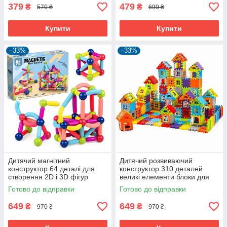
379
479
₴
₴
570 ₴
690 ₴
Купити
Купити
–33%
–33%
Дитячий магнітний
Дитячий розвиваючий
конструктор 64 деталі для
конструктор 310 деталей
створення 2D і 3D фігур
великі елементи блоки для
(61093)
будівництва будиночків
Готово до відправки
Готово до відправки
(61213)
649
649
₴
₴
970 ₴
970 ₴