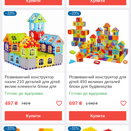
Купити
Купити
–33%
–33%
Розвиваючий конструктор
Розвиваючий конструктор для
пазли 210 деталей для дітей
дітей 450 великих деталей
великі елементи блоки для
блоки для будівництва
будівництва будиночків
будиночків (61215)
Готово до відправки
Готово до відправки
(61214)
497
697
₴
₴
740 ₴
1 040 ₴
Купити
Купити
–33%
–31%