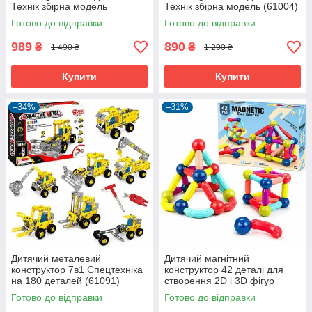
Технік збірна модель
Технік збірна модель (61004)
Фіолетовий (61003)
Готово до відправки
Готово до відправки
989
890
₴
₴
1 490 ₴
1 290 ₴
Купити
Купити
–34%
–31%
Дитячий металевий
Дитячий магнітний
конструктор 7в1 Спецтехніка
конструктор 42 деталі для
на 180 деталей (61091)
створення 2D і 3D фігур
(61092)
Готово до відправки
Готово до відправки