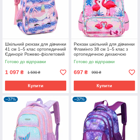
Шкільний рюкзак для дівчинки
Рюкзак шкільний для дівчинки
41 см 1–5 клас ортопедичний
Фламінго 38 см 1–5 клас з
Єдиноріг Рожево-фіолетовий
ортопедичною дихаючою
(61143)
спинкою Рожевий (61165)
Готово до відправки
Готово до відправки
1 097
697
₴
₴
1 590 ₴
990 ₴
Купити
Купити
–37%
–37%