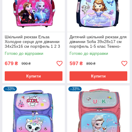
Шкільний рюкзак Ельза
Дитячий шкільний рюкзак для
Холодне серце для дівчинки
дівчинки Sofia 39х28х17 см
34х25х16 см портфель 1 2 3
портфель 1-5 клас Темно-
клас Рожевий (60951)
синій (60967)
Готово до відправки
Готово до відправки
679
597
₴
₴
990 ₴
890 ₴
Купити
Купити
–33%
–33%