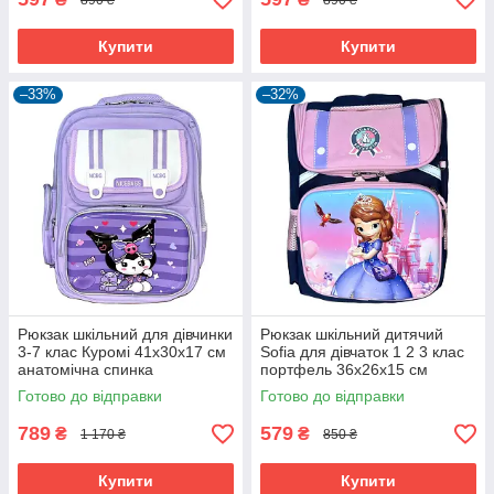
Купити
Купити
–33%
–32%
Рюкзак шкільний для дівчинки
Рюкзак шкільний дитячий
3-7 клас Куромі 41х30х17 см
Sofia для дівчаток 1 2 3 клас
анатомічна спинка
портфель 36х26х15 см
Фіолетовий (60979)
Темно-синій (60974)
Готово до відправки
Готово до відправки
789
579
₴
₴
1 170 ₴
850 ₴
Купити
Купити