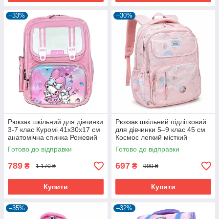
–33%
–30%
Рюкзак шкільний для дівчинки
Рюкзак шкільний підлітковий
3-7 клас Куромі 41х30х17 см
для дівчинки 5–9 клас 45 см
анатомічна спинка Рожевий
Космос легкий місткий
(60978)
Персиковий (60984)
Готово до відправки
Готово до відправки
789
697
₴
₴
1 170 ₴
990 ₴
Купити
Купити
–35%
–32%