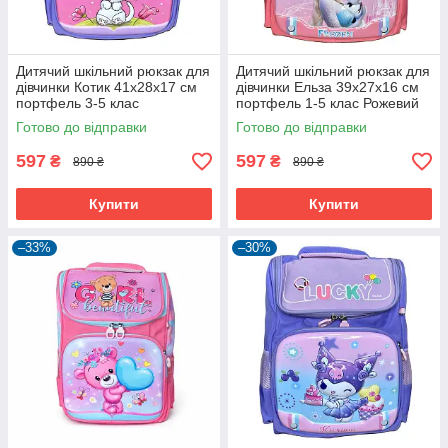
Дитячий шкільний рюкзак для
Дитячий шкільний рюкзак для
дівчинки Котик 41х28х17 см
дівчинки Ельза 39х27х16 см
портфель 3-5 клас
портфель 1-5 клас Рожевий
Фіолетовий (60964)
(60969)
Готово до відправки
Готово до відправки
597
597
₴
₴
890 ₴
890 ₴
Купити
Купити
–33%
–30%