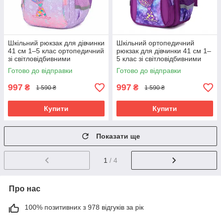
Шкільний рюкзак для дівчинки
Шкільний ортопедичний
41 см 1–5 клас ортопедичний
рюкзак для дівчинки 41 см 1–
зі світловідбивними
5 клас зі світловідбивними
елементами Бузковий
елементами Фіолетовий
Готово до відправки
Готово до відправки
(61142)
(61141)
997
997
₴
₴
1 590 ₴
1 590 ₴
Купити
Купити
Показати ще
1
/ 4
Про нас
100% позитивних з 978 відгуків за рік