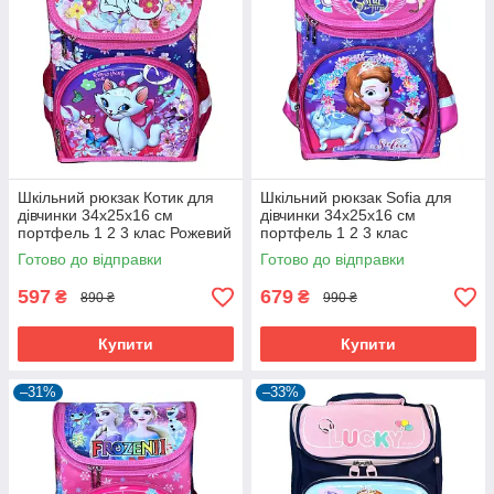
Шкільний рюкзак Котик для
Шкільний рюкзак Sofia для
дівчинки 34х25х16 см
дівчинки 34х25х16 см
портфель 1 2 3 клас Рожевий
портфель 1 2 3 клас
(60953)
Фіолетовий (60954)
Готово до відправки
Готово до відправки
597
679
₴
₴
890 ₴
990 ₴
Купити
Купити
–31%
–33%