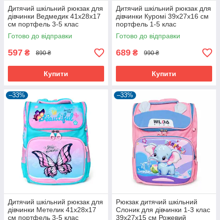
Дитячий шкільний рюкзак для
Дитячий шкільний рюкзак для
дівчинки Ведмедик 41х28х17
дівчинки Куромі 39х27х16 см
см портфель 3-5 клас
портфель 1-5 клас
Рожевий (60966)
Фіолетовий (60968)
Готово до відправки
Готово до відправки
597
689
₴
₴
890 ₴
990 ₴
Купити
Купити
–33%
–33%
Дитячий шкільний рюкзак для
Рюкзак дитячий шкільний
дівчинки Метелик 41х28х17
Слоник для дівчинки 1-3 клас
см портфель 3-5 клас
39х27х15 см Рожевий