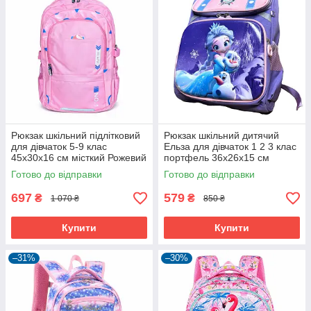
Рюкзак шкільний підлітковий
Рюкзак шкільний дитячий
для дівчаток 5-9 клас
Ельза для дівчаток 1 2 3 клас
45х30х16 см місткий Рожевий
портфель 36х26х15 см
(60989)
Фіолетовий (60975)
Готово до відправки
Готово до відправки
697
579
₴
₴
1 070 ₴
850 ₴
Купити
Купити
–31%
–30%