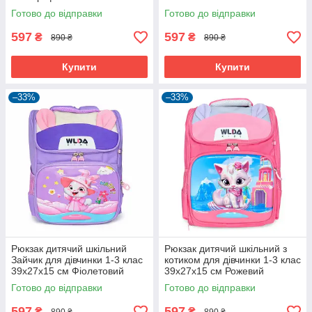
Бірюзовий (60965)
(60986)
Готово до відправки
Готово до відправки
597
597
₴
₴
890 ₴
890 ₴
Купити
Купити
–33%
–33%
Рюкзак дитячий шкільний
Рюкзак дитячий шкільний з
Зайчик для дівчинки 1-3 клас
котиком для дівчинки 1-3 клас
39х27х15 см Фіолетовий
39х27х15 см Рожевий
(60987)
(60985)
Готово до відправки
Готово до відправки
597
597
₴
₴
890 ₴
890 ₴