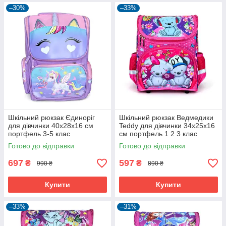
–30%
–33%
Шкільний рюкзак Єдиноріг
Шкільний рюкзак Ведмедики
для дівчинки 40х28х16 см
Teddy для дівчинки 34х25х16
портфель 3-5 клас
см портфель 1 2 3 клас
Фіолетовий (60957)
Рожевий (60952)
Готово до відправки
Готово до відправки
697
597
₴
₴
990 ₴
890 ₴
Купити
Купити
–33%
–31%