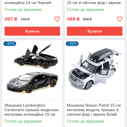
колекційна 14 см Чорний
15 см зі світлом фар і звуком
(59346)
Чорний (59290)
Готово до відправки
Готово до відправки
497
489
₴
₴
720 ₴
690 ₴
Купити
Купити
–31%
–31%
Машинка Lamborghini
Машинка Nissan Patrol 15 см
Centenario іграшка моделька
металева модель іграшка зі
металева колекційна 15 см
світлом фар і звуком Білий
Чорний (59495)
(59669)
Готово до відправки
Готово до відправки