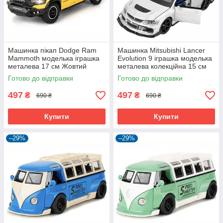
Машинка пікап Dodge Ram
Машинка Mitsubishi Lancer
Mammoth моделька іграшка
Evolution 9 іграшка моделька
металева 17 см Жовтий
металева колекційна 15 см
(60087)
Сріблястий (60810)
Готово до відправки
Готово до відправки
497
497
₴
₴
690 ₴
690 ₴
Купити
Купити
–29%
–29%