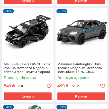
Купити
Купити
–31%
–31%
Машинка Lexus LX570 15 см
Машинка Lamborghini Urus
іграшка металева модель зі
іграшка моделька металева
світлом фар і звуком Чорний
колекційна 15 см Сірий
(59582)
(59655)
Готово до відправки
Готово до відправки
549
499
₴
₴
790 ₴
720 ₴
Купити
Купити
–31%
–33%