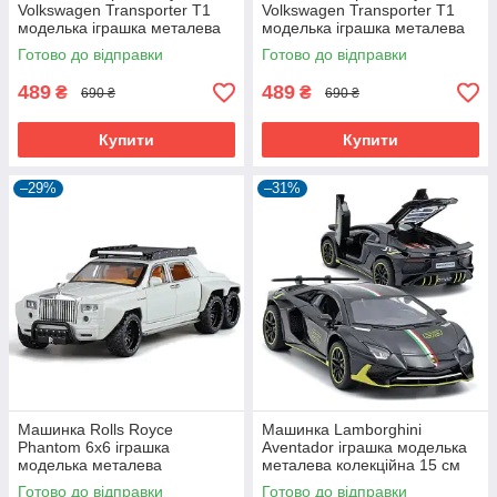
Volkswagen Transporter T1
Volkswagen Transporter T1
моделька іграшка металева
моделька іграшка металева
17 см Жовтий (60827)
17 см Чорний (60828)
Готово до відправки
Готово до відправки
489
489
₴
₴
690 ₴
690 ₴
Купити
Купити
–29%
–31%
Машинка Rolls Royce
Машинка Lamborghini
Phantom 6x6 іграшка
Aventador іграшка моделька
моделька металева
металева колекційна 15 см
колекційна 18 см Білий
Чорний (60908)
Готово до відправки
Готово до відправки