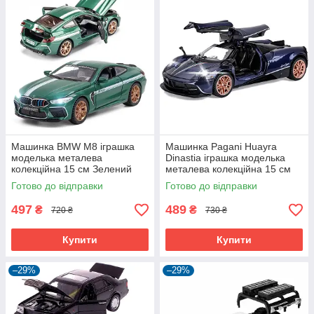
Машинка BMW M8 іграшка
Машинка Pagani Huayra
моделька металева
Dinastia іграшка моделька
колекційна 15 см Зелений
металева колекційна 15 см
(59890)
Темно-синій (59935)
Готово до відправки
Готово до відправки
497
489
₴
₴
720 ₴
730 ₴
Купити
Купити
–29%
–29%