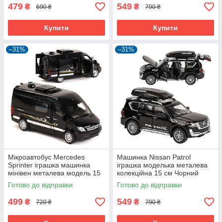
479
549
₴
₴
690 ₴
790 ₴
Купити
Купити
–31%
–31%
Мікроавтобус Mercedes
Машинка Nissan Patrol
Sprinter іграшка машинка
іграшка моделька металева
мінівен металева модель 15
колекційна 15 см Чорний
см Чорний (59666)
(59668)
Готово до відправки
Готово до відправки
499
549
₴
₴
720 ₴
790 ₴