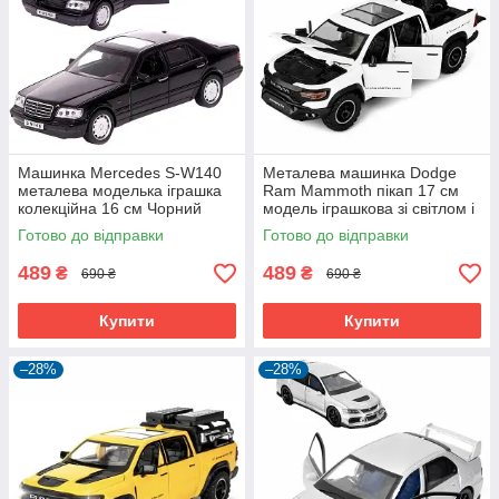
Машинка Mercedes S-W140
Металева машинка Dodge
металева моделька іграшка
Ram Mammoth пікап 17 см
колекційна 16 см Чорний
модель іграшкова зі світлом і
(59574)
звуком Білий (60823)
Готово до відправки
Готово до відправки
489
489
₴
₴
690 ₴
690 ₴
Купити
Купити
–28%
–28%