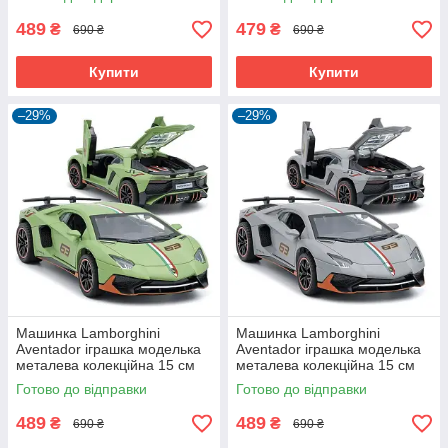
(60898)
489
479
₴
₴
690 ₴
690 ₴
Купити
Купити
–29%
–29%
Машинка Lamborghini
Машинка Lamborghini
Aventador іграшка моделька
Aventador іграшка моделька
металева колекційна 15 см
металева колекційна 15 см
Зелений (60909)
Сірий (60910)
Готово до відправки
Готово до відправки
489
489
₴
₴
690 ₴
690 ₴