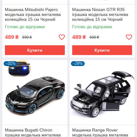
Машинка Mitsubishi Pajero
Машинка Nissan GTR R35
моделька іграшка металева
іграшка моделька металева
колекційна 15 см Чорний
колекційна 15 см Чорний
(59413)
(59577)
Готово до відправки
Готово до відправки
489
489
₴
₴
690 ₴
690 ₴
Купити
Купити
–31%
–29%
Машинка Bugatti Chiron
Машинка Range Rover
іграшка моделька металева
моделька іграшка металева