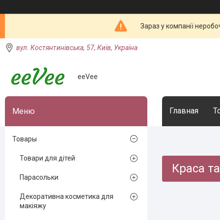
Зараз у компанії неробо
вул. Костянтинівська, 57, Київ, Україна
eeVee
Главная
Т
Товары
Товари для дітей
Краса та
Парасольки
Декоративна косметика для
макіяжу