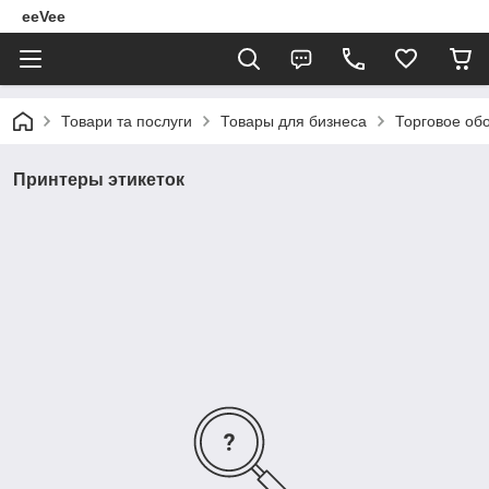
eeVee
Товари та послуги
Товары для бизнеса
Торговое об
Принтеры этикеток