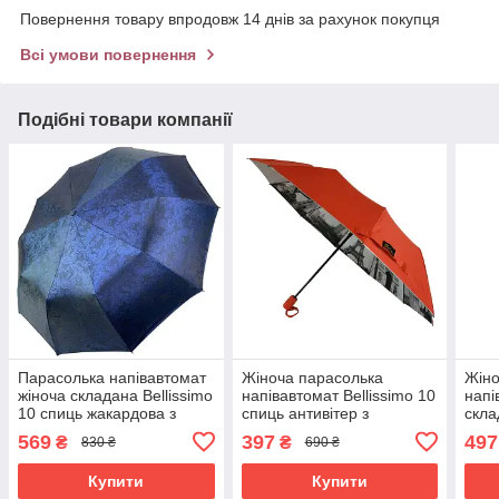
Повернення товару впродовж 14 днів за рахунок покупця
Всі умови повернення
Подібні товари компанії
Парасолька напівавтомат
Жіноча парасолька
Жіно
жіноча складана Bellissimo
напівавтомат Bellissimo 10
напі
10 спиць жакардова з
спиць антивітер з
скла
візерунком Синій (37482)
малюнком всередині
анти
569
397
497
₴
₴
830 ₴
690 ₴
Червоний (5340)
Фіол
Купити
Купити