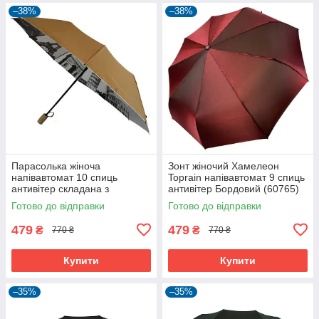
–38%
–38%
Парасолька жіноча
Зонт жіночий Хамелеон
напівавтомат 10 спиць
Toprain напівавтомат 9 спиць
антивітер складана з
антивітер Бордовий (60765)
малюнком всередині
Готово до відправки
Готово до відправки
Bellissimo Бежевий (5344)
479
479
₴
₴
770 ₴
770 ₴
Купити
Купити
–35%
–35%