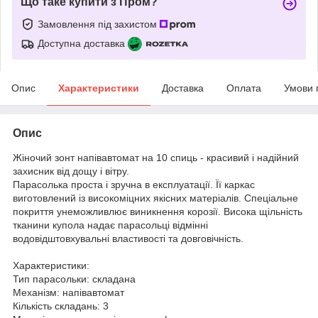
Що таке купити з Пром?
Замовлення під захистом
Доступна доставка
Опис
Характеристики
Доставка
Оплата
Умови 
Опис
Жіночий зонт напівавтомат на 10 спиць - красивий і надійний
захисник від дощу і вітру.
Парасолька проста і зручна в експлуатації. Її каркас
виготовлений із високоміцних якісних матеріалів. Спеціальне
покриття унеможливлює виникнення корозії. Висока щільність
тканини купола надає парасольці відмінні
водовідштовхувальні властивості та довговічність.
Характеристики:
Тип парасольки: складана
Механізм: напівавтомат
Кількість складань: 3