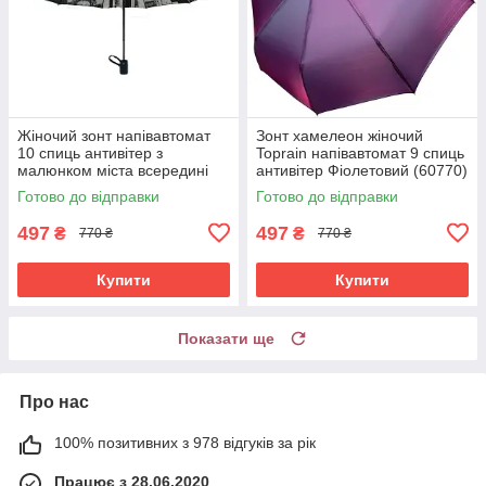
Жіночий зонт напівавтомат
Зонт хамелеон жіночий
10 спиць антивітер з
Toprain напівавтомат 9 спиць
малюнком міста всередині
антивітер Фіолетовий (60770)
Bellissimo Темно-синій (5345)
Готово до відправки
Готово до відправки
497
497
₴
₴
770 ₴
770 ₴
Купити
Купити
Показати ще
Про нас
100% позитивних з 978 відгуків за рік
Працює з 28.06.2020