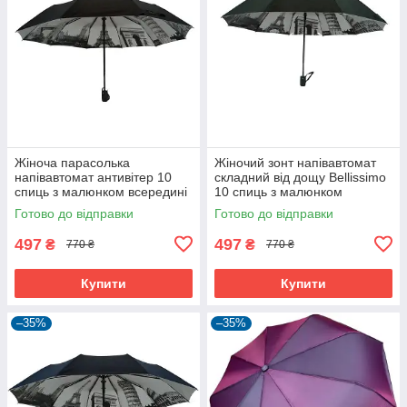
Жіноча парасолька
Жіночий зонт напівавтомат
напівавтомат антивітер 10
складний від дощу Bellissimo
спиць з малюнком всередині
10 спиць з малюнком
Bellissimo Чорний (5336)
всередині Темно-зелений
Готово до відправки
Готово до відправки
(5337)
497
497
₴
₴
770 ₴
770 ₴
Купити
Купити
–35%
–35%