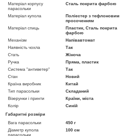
Матеріал корпусу
Сталь покрита фарбою
парасольки
Матеріал купола
Поліестер з тефлоновим
просоченням
Матеріал спиць
Пластик, Сталь покрита
фарбою
Механізм
Напівавтомат
Наявність чохла
Так
Стать
Жіноча
Ручка
Пряма, пластик
Система "антиветер"
Так
Стан
Новий
Країна виробник
Китай
Тип парасольки
Складаний
Візерунки і принти
Країни, міста
Колір
Синій
Габаритні розміри
Вага парасольки
450 г
Діаметр купола
100 см
парасольки