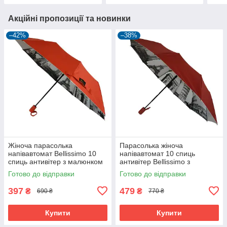
Акційні пропозиції та новинки
–42%
–38%
Жіноча парасолька
Парасолька жіноча
напівавтомат Bellissimo 10
напівавтомат 10 спиць
спиць антивітер з малюнком
антивітер Bellissimo з
всередині Червоний (5340)
малюнком всередині
Готово до відправки
Готово до відправки
Бордовий (5342)
397
479
₴
₴
690 ₴
770 ₴
Купити
Купити