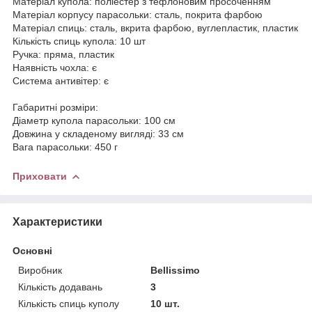
Матеріал купола: поліестер з тефлоновим просоченням
Матеріал корпусу парасольки: сталь, покрита фарбою
Матеріал спиць: сталь, вкрита фарбою, вуглепластик, пластик
Кількість спиць купола: 10 шт
Ручка: пряма, пластик
Наявність чохла: є
Система антивітер: є
Габаритні розміри:
Діаметр купола парасольки: 100 см
Довжина у складеному вигляді: 33 см
Вага парасольки: 450 г
Приховати
Характеристики
Основні
Виробник
Bellissimo
Кількість додавань
3
Кількість спиць куполу
10 шт.