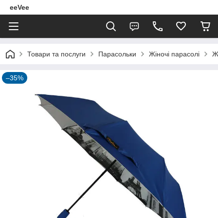
eeVee
Товари та послуги
Парасольки
Жіночі парасолі
Ж
–35%