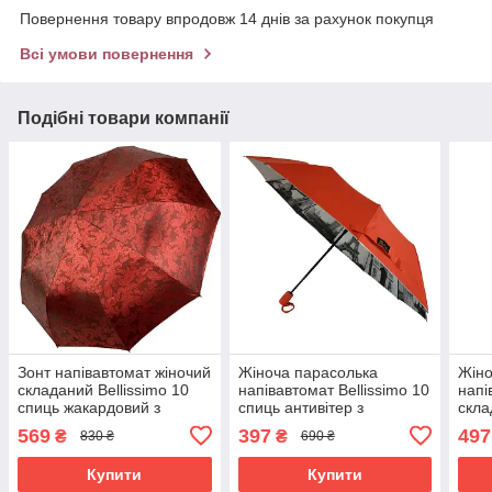
Повернення товару впродовж 14 днів за рахунок покупця
Всі умови повернення
Подібні товари компанії
Зонт напівавтомат жіночий
Жіноча парасолька
Жіно
складаний Bellissimo 10
напівавтомат Bellissimo 10
напі
спиць жакардовий з
спиць антивітер з
скла
візерунком Бордовий
малюнком всередині
анти
569
397
497
₴
₴
830 ₴
690 ₴
(37499)
Червоний (5340)
Фіол
Купити
Купити