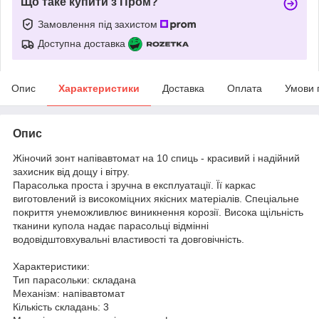
Що таке купити з Пром?
Замовлення під захистом
Доступна доставка
Опис
Характеристики
Доставка
Оплата
Умови 
Опис
Жіночий зонт напівавтомат на 10 спиць - красивий і надійний
захисник від дощу і вітру.
Парасолька проста і зручна в експлуатації. Її каркас
виготовлений із високоміцних якісних матеріалів. Спеціальне
покриття унеможливлює виникнення корозії. Висока щільність
тканини купола надає парасольці відмінні
водовідштовхувальні властивості та довговічність.
Характеристики:
Тип парасольки: складана
Механізм: напівавтомат
Кількість складань: 3