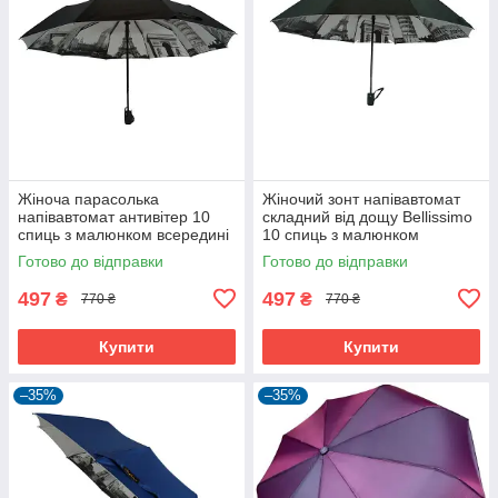
Жіноча парасолька
Жіночий зонт напівавтомат
напівавтомат антивітер 10
складний від дощу Bellissimo
спиць з малюнком всередині
10 спиць з малюнком
Bellissimo Чорний (5336)
всередині Темно-зелений
Готово до відправки
Готово до відправки
(5337)
497
497
₴
₴
770 ₴
770 ₴
Купити
Купити
–35%
–35%