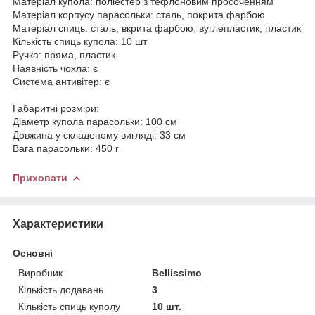
Матеріал купола: поліестер з тефлоновим просоченням
Матеріал корпусу парасольки: сталь, покрита фарбою
Матеріал спиць: сталь, вкрита фарбою, вуглепластик, пластик
Кількість спиць купола: 10 шт
Ручка: пряма, пластик
Наявність чохла: є
Система антивітер: є
Габаритні розміри:
Діаметр купола парасольки: 100 см
Довжина у складеному вигляді: 33 см
Вага парасольки: 450 г
Приховати
Характеристики
Основні
Виробник
Bellissimo
Кількість додавань
3
Кількість спиць куполу
10 шт.