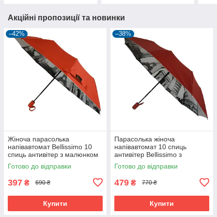
Акційні пропозиції та новинки
–42%
–38%
Жіноча парасолька
Парасолька жіноча
напівавтомат Bellissimo 10
напівавтомат 10 спиць
спиць антивітер з малюнком
антивітер Bellissimo з
всередині Червоний (5340)
малюнком всередині
Готово до відправки
Готово до відправки
Бордовий (5342)
397
479
₴
₴
690 ₴
770 ₴
Купити
Купити