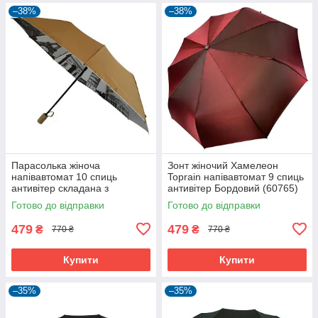
–38%
–38%
Парасолька жіноча
Зонт жіночий Хамелеон
напівавтомат 10 спиць
Toprain напівавтомат 9 спиць
антивітер складана з
антивітер Бордовий (60765)
малюнком всередині
Готово до відправки
Готово до відправки
Bellissimo Бежевий (5344)
479
479
₴
₴
770 ₴
770 ₴
Купити
Купити
–35%
–35%