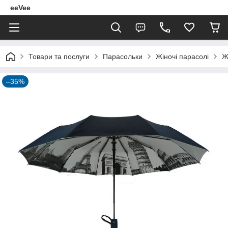
eeVee
Товари та послуги
Парасольки
Жіночі парасолі
Ж
–35%