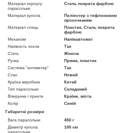
Матеріал корпусу
Сталь покрита фарбою
парасольки
Матеріал купола
Поліестер з тефлоновим
просоченням
Матеріал спиць
Пластик, Сталь покрита
фарбою
Механізм
Напівавтомат
Наявність чохла
Так
Стать
Жіноча
Ручка
Пряма, пластик
Система "антиветер"
Так
Стан
Новий
Країна виробник
Китай
Тип парасольки
Складаний
Візерунки і принти
Країни, міста
Колір
Синій
Габаритні розміри
Вага парасольки
450 г
Діаметр купола
100 см
парасольки