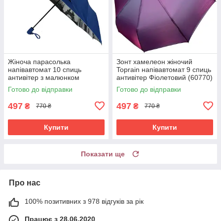
Жіноча парасолька
Зонт хамелеон жіночий
напівавтомат 10 спиць
Toprain напівавтомат 9 спиць
антивітер з малюнком
антивітер Фіолетовий (60770)
всередині Bellissimo Синій
Готово до відправки
Готово до відправки
(5341)
497
497
₴
₴
770 ₴
770 ₴
Купити
Купити
Показати ще
Про нас
100% позитивних з 978 відгуків за рік
Працює з 28.06.2020