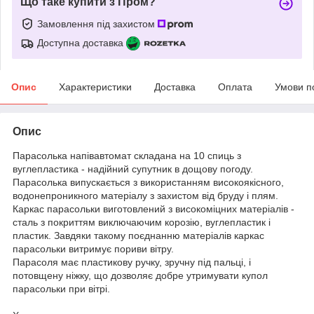
Що таке купити з Пром?
Замовлення під захистом
Доступна доставка
Опис
Характеристики
Доставка
Оплата
Умови п
Опис
Парасолька напівавтомат складана на 10 спиць з
вуглепластика - надійний супутник в дощову погоду.
Парасолька випускається з використанням високоякісного,
водонепроникного матеріалу з захистом від бруду і плям.
Каркас парасольки виготовлений з високоміцних матеріалів -
сталь з покриттям виключаючим корозію, вуглепластик і
пластик. Завдяки такому поєднанню матеріалів каркас
парасольки витримує пориви вітру.
Парасоля має пластикову ручку, зручну під пальці, і
потовщену ніжку, що дозволяє добре утримувати купол
парасольки при вітрі.