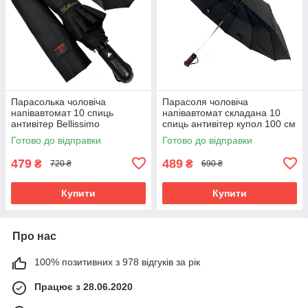
Парасолька чоловіча
Парасоля чоловіча
напівавтомат 10 спиць
напівавтомат складана 10
антивітер Bellissimo
спиць антивітер купол 100 см
складаний купол 100 см
пряма ручка Чорний (5278)
Готово до відправки
Готово до відправки
Чорний (60494)
479
489
₴
₴
720 ₴
690 ₴
Купити
Купити
Про нас
100% позитивних з 978 відгуків за рік
Працює з 28.06.2020