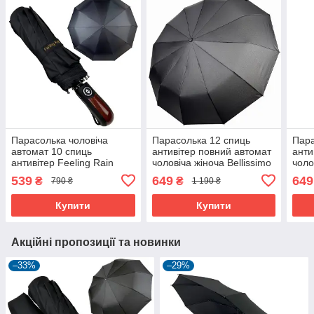
Парасолька чоловіча
Парасолька 12 спиць
Пара
автомат 10 спиць
антивітер повний автомат
анти
антивітер Feeling Rain
чоловіча жіноча Bellissimo
чоло
складаний купол 104 см
купол 107 см Чорний
купо
539
649
649
₴
₴
790 ₴
1 190 ₴
Чорний (10390)
(60842)
(608
Купити
Купити
Акційні пропозиції та новинки
–33%
–29%