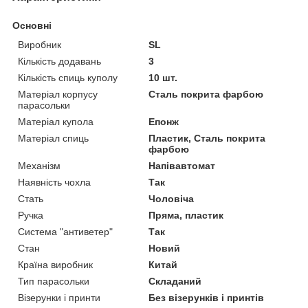
Основні
Виробник
SL
Кількість додавань
3
Кількість спиць куполу
10 шт.
Матеріал корпусу
Сталь покрита фарбою
парасольки
Матеріал купола
Епонж
Матеріал спиць
Пластик, Сталь покрита
фарбою
Механізм
Напівавтомат
Наявність чохла
Так
Стать
Чоловіча
Ручка
Пряма, пластик
Система "антиветер"
Так
Стан
Новий
Країна виробник
Китай
Тип парасольки
Складаний
Візерунки і принти
Без візерунків і принтів