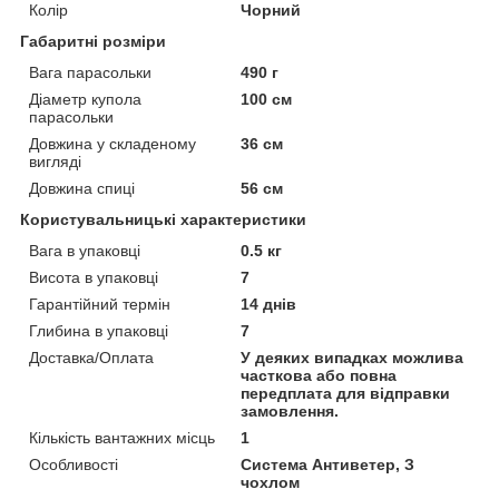
Колір
Чорний
Габаритні розміри
Вага парасольки
490 г
Діаметр купола
100 см
парасольки
Довжина у складеному
36 см
вигляді
Довжина спиці
56 см
Користувальницькі характеристики
Вага в упаковці
0.5 кг
Висота в упаковці
7
Гарантійний термін
14 днів
Глибина в упаковці
7
Доставка/Оплата
У деяких випадках можлива
часткова або повна
передплата для відправки
замовлення.
Кількість вантажних місць
1
Особливості
Система Антиветер, З
чохлом