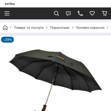
eeVee
Товари та послуги
Парасольки
Чоловічі парасолі
–29%