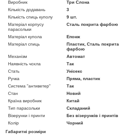
Виробник
Три Слона
Кількість додавань
3
Кількість спиць куполу
9 шт.
Матеріал корпусу
Сталь покрита фарбою
парасольки
Матеріал купола
Епонж
Матеріал спиць
Пластик, Сталь покрита
фарбою
Механізм
Автомат
Наявність чохла
Так
Стать
Унісекс
Ручка
Пряма, пластик
Система "антиветер"
Так
Стан
Новий
Країна виробник
Китай
Тип парасольки
Складаний
Візерунки і принти
Без візерунків і принтів
Колір
Чорний
Габаритні розміри