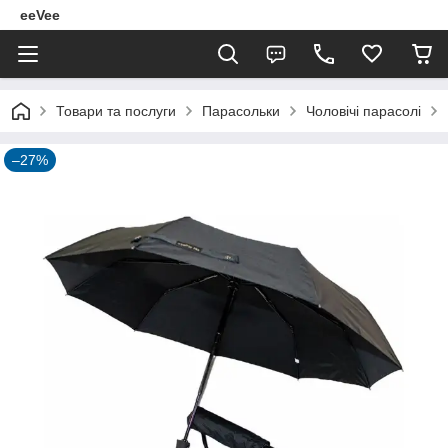
eeVee
Товари та послуги
Парасольки
Чоловічі парасолі
–27%