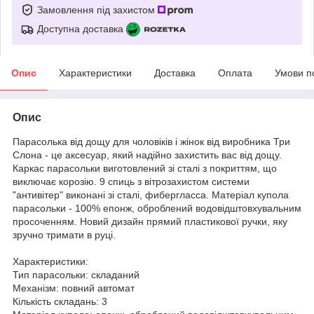
Замовлення під захистом
Доступна доставка
Опис
Характеристики
Доставка
Оплата
Умови п
Опис
Парасолька від дощу для чоловіків і жінок від виробника Три
Слона - це аксесуар, який надійно захистить вас від дощу.
Каркас парасольки виготовлений зі сталі з покриттям, що
виключає корозію. 9 спиць з вітрозахистом системи
"антивітер" виконані зі сталі, фибергласса. Матеріал купола
парасольки - 100% епонж, оброблений водовідштовхувальним
просоченням. Новий дизайн прямий пластикової ручки, яку
зручно тримати в руці.
Характеристики:
Тип парасольки: складаний
Механізм: повний автомат
Кількість складань: 3