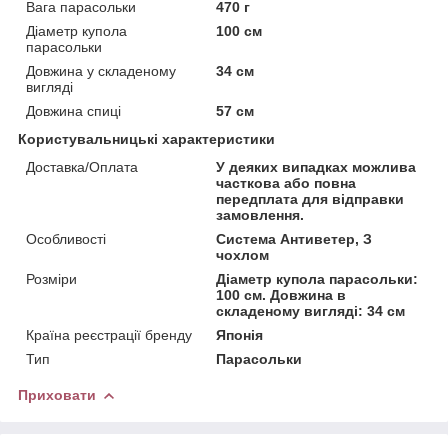
Вага парасольки
470 г
Діаметр купола
100 см
парасольки
Довжина у складеному
34 см
вигляді
Довжина спиці
57 см
Користувальницькі характеристики
Доставка/Оплата
У деяких випадках можлива
часткова або повна
передплата для відправки
замовлення.
Особливості
Система Антиветер, З
чохлом
Розміри
Діаметр купола парасольки:
100 см. Довжина в
складеному вигляді: 34 см
Країна реєстрації бренду
Японія
Тип
Парасольки
Приховати