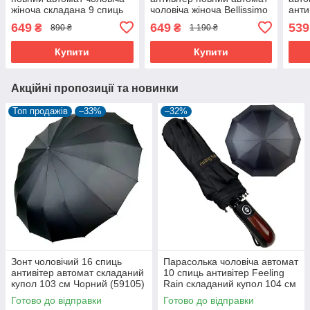
жіноча складана 9 спиць
чоловіча жіноча Bellissimo
анти
антивітер Чорний (6928)
купол 107 см Чорний
скла
649
649
539
₴
₴
890 ₴
1 190 ₴
(60842)
Чорн
Купити
Купити
Акційні пропозиції та новинки
Топ продажів
–33%
–32%
Зонт чоловічий 16 спиць
Парасолька чоловіча автомат
антивітер автомат складаний
10 спиць антивітер Feeling
купол 103 см Чорний (59105)
Rain складаний купол 104 см
Чорний (10390)
Готово до відправки
Готово до відправки