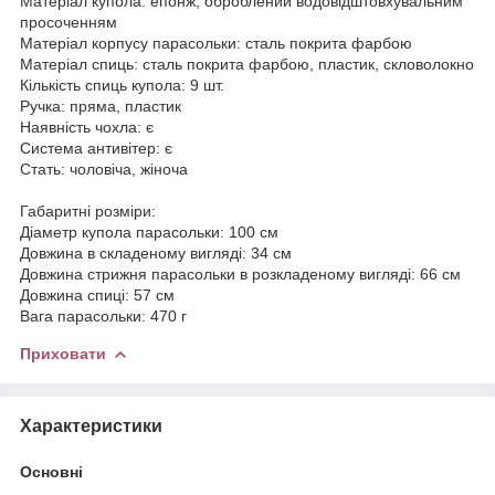
Матеріал купола: епонж, оброблений водовідштовхувальним
просоченням
Матеріал корпусу парасольки: сталь покрита фарбою
Матеріал спиць: сталь покрита фарбою, пластик, скловолокно
Кількість спиць купола: 9 шт.
Ручка: пряма, пластик
Наявність чохла: є
Система антивітер: є
Стать: чоловіча, жіноча
Габаритні розміри:
Діаметр купола парасольки: 100 см
Довжина в складеному вигляді: 34 см
Довжина стрижня парасольки в розкладеному вигляді: 66 см
Довжина спиці: 57 см
Вага парасольки: 470 г
Приховати
Характеристики
Основні