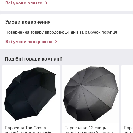
Всі умови оплати
Умови повернення
Повернення товару впродовж 14 днів за рахунок покупця
Всі умови повернення
Подібні товари компанії
Парасоля Три Слона
Парасолька 12 спиць
Пара
повний автомат чоловіча
антивітер повний автомат
авто