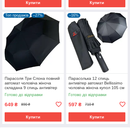
Купити
Купити
Топ продажів
–27%
–16%
Парасоля Три Слона повний
Парасолька 12 спиць
автомат чоловіча жіноча
антивітер автомат Bellissimo
складана 9 спиць антивітер
чоловіча жіноча купол 105 см
Чорний (6928)
Чорний (60488)
Готово до відправки
Готово до відправки
649
597
₴
₴
890 ₴
710 ₴
Купити
Купити