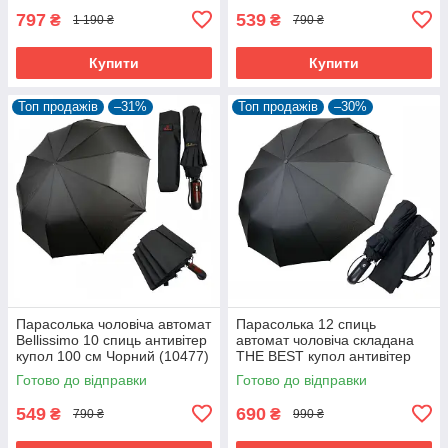
797
539
₴
₴
1 190 ₴
790 ₴
Купити
Купити
Топ продажів
–31%
Топ продажів
–30%
Парасолька чоловіча автомат
Парасолька 12 спиць
Bellissimo 10 спиць антивітер
автомат чоловіча складана
купол 100 см Чорний (10477)
THE BEST купол антивітер
104 см Чорний (58831)
Готово до відправки
Готово до відправки
549
690
₴
₴
790 ₴
990 ₴