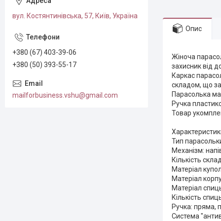
вул. Костянтинівська, 57, Київ, Україна
Опис
+380 (67) 403-39-06
Жіноча парасол
+380 (50) 393-55-17
захисник від до
Каркас парасол
складом, що за
Парасолька має
mailforbusiness.vshu@gmail.com
Ручка пластико
Товар укомпле
Характеристик
Тип парасольк
Механізм: нап
Кількість склад
Матеріал купол
Матеріал корп
Матеріал спиць
Кількість спиць
Ручка: пряма, 
Система "антиві