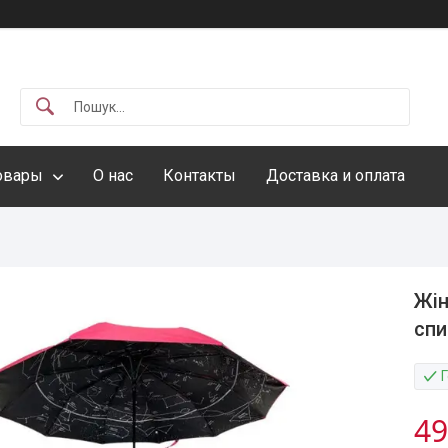
овары
О нас
Контакты
Доставка и оплата
Жін
спи
49