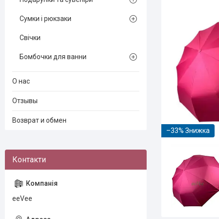
Сумки і рюкзаки
Свічки
Бомбочки для ванни
О нас
Отзывы
Возврат и обмен
–33%
eeVee