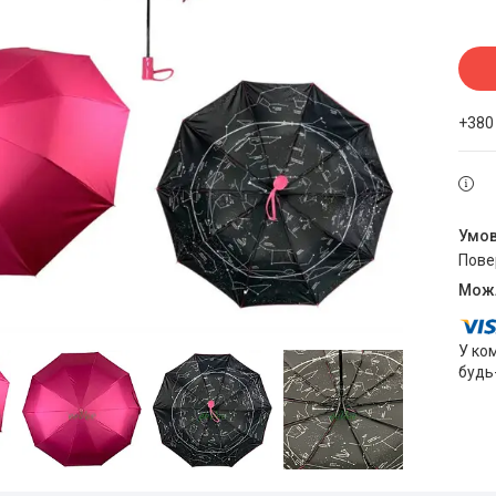
+380
пов
У ко
будь