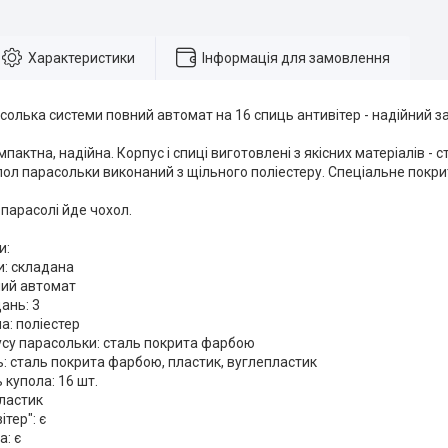
Характеристики
Інформація для замовлення
олька системи повний автомат на 16 спиць антивітер - надійний зах
пактна, надійна. Корпус і спиці виготовлені з якісних матеріалів - 
пол парасольки виконаний з щільного поліестеру. Спеціальне пок
 парасолі йде чохол.
и:
и: складана
ний автомат
ань: 3
а: поліестер
усу парасольки: сталь покрита фарбою
: сталь покрита фарбою, пластик, вуглепластик
 купола: 16 шт.
пластик
тер": є
а: є