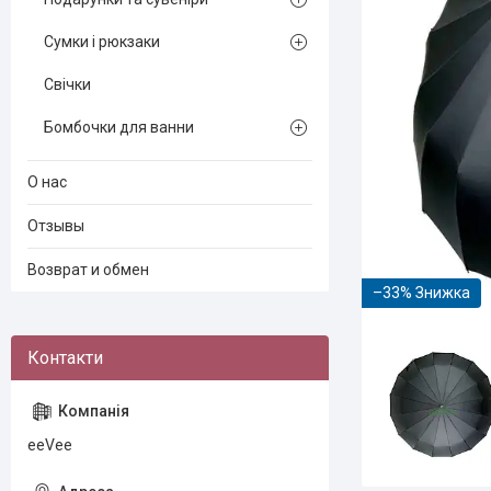
Сумки і рюкзаки
Свічки
Бомбочки для ванни
О нас
Отзывы
Возврат и обмен
–33%
eeVee