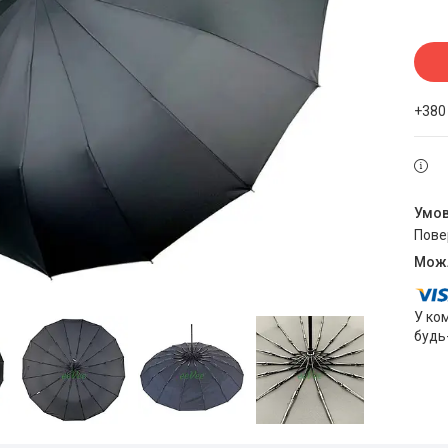
+380
пов
У ко
будь