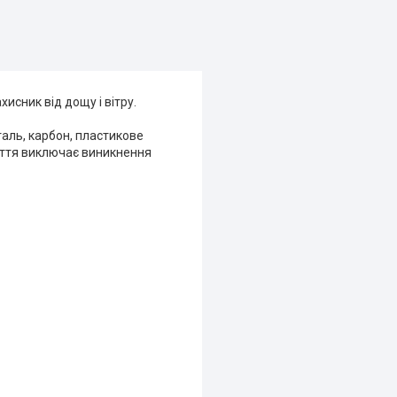
исник від дощу і вітру.
сталь, карбон, пластикове
риття виключає виникнення