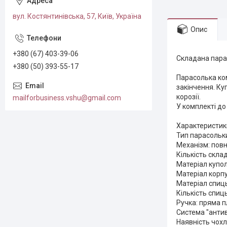
вул. Костянтинівська, 57, Київ, Україна
Опис
+380 (67) 403-39-06
Складана парас
+380 (50) 393-55-17
Парасолька ком
закінчення. Ку
корозії.
mailforbusiness.vshu@gmail.com
У комплекті до
Характеристик
Тип парасольк
Механізм: пов
Кількість склад
Матеріал купол
Матеріал корп
Матеріал спиць
Кількість спиць
Ручка: пряма 
Система "антиві
Наявність чохл