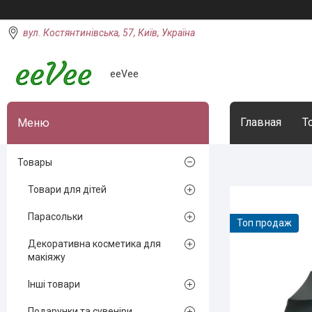
вул. Костянтинівська, 57, Київ, Україна
eeVee
Главная
Т
Товары
Товари для дітей
Парасольки
Топ продаж
Декоративна косметика для
макіяжу
Інші товари
Подарунки та сувеніри