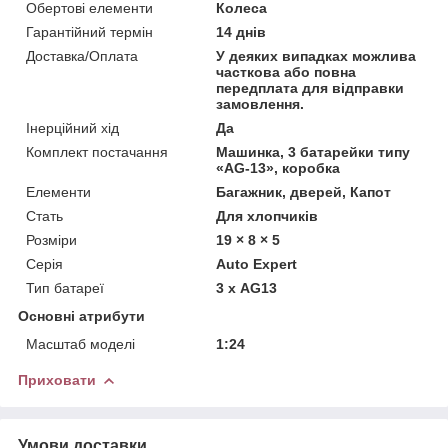
Обертові елементи
Колеса
Гарантійний термін
14 днів
Доставка/Оплата
У деяких випадках можлива
часткова або повна
передплата для відправки
замовлення.
Інерційний хід
Да
Комплект постачання
Машинка, 3 батарейки типу
«AG-13», коробка
Елементи
Багажник, дверей, Капот
Стать
Для хлопчиків
Розміри
19 × 8 × 5
Серія
Auto Expert
Тип батареї
3 х AG13
Основні атрибути
Масштаб моделі
1:24
Приховати
Умови доставки