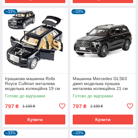
–33%
–33%
Іграшкова машинка Rolls
Машинка Mercedes GLS63
Royce Cullinan металева
джип моделька іграшка
моделька колекційна 19 см
металева колекційна 21 см
Чорний (59403)
Чорний (59974)
Готово до відправки
Готово до відправки
797
797
₴
₴
1 190 ₴
1 190 ₴
Купити
Купити
–33%
–33%