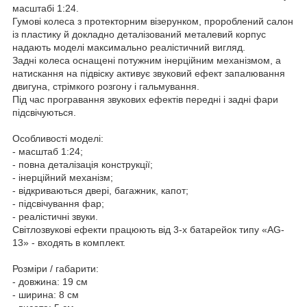
масштабі 1:24.
Гумові колеса з протекторним візерунком, пророблений салон
із пластику й докладно деталізований металевий корпус
надають моделі максимально реалістичний вигляд.
Задні колеса оснащені потужним інерційним механізмом, а
натискання на підвіску активує звуковий ефект запалювання
двигуна, стрімкого розгону і гальмування.
Під час програвання звукових ефектів передні і задні фари
підсвічуються.
Особливості моделі:
- масштаб 1:24;
- повна деталізація конструкції;
- інерційний механізм;
- відкриваються двері, багажник, капот;
- підсвічування фар;
- реалістичні звуки.
Світлозвукові ефекти працюють від 3-х батарейок типу «AG-
13» - входять в комплект.
Розміри / габарити:
- довжина: 19 см
- ширина: 8 см