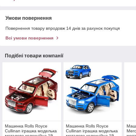
Умови повернення
Повернення товару впродовж 14 днів за рахунок покупця
Всі умови повернення
Подібні товари компанії
Машинка Rolls Royce
Машинка Rolls Royce
Маш
Cullinan іграшка моделька
Cullinan іграшка моделька
Merc
металева колекційна 19
металева колекційна 19
мета