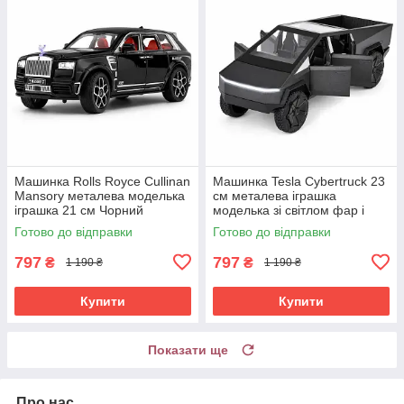
Машинка Rolls Royce Cullinan
Машинка Tesla Cybertruck 23
Mansory металева моделька
см металева іграшка
іграшка 21 см Чорний
моделька зі світлом фар і
(61038)
звуком Чорний (61049)
Готово до відправки
Готово до відправки
797
797
₴
₴
1 190 ₴
1 190 ₴
Купити
Купити
Показати ще
Про нас