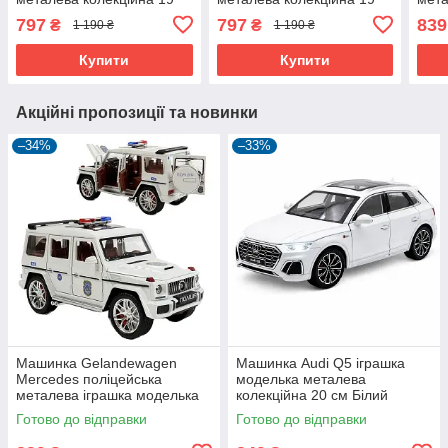
см Червоний (59401)
см Синій (59402)
моде
797
797
839
₴
₴
1 190 ₴
1 190 ₴
см Б
Купити
Купити
Акційні пропозиції та новинки
–34%
–33%
Машинка Gelandewagen
Машинка Audi Q5 іграшка
Mercedes поліцейська
моделька металева
металева іграшка моделька
колекційна 20 см Білий
колекційна 22 см Білий
(61198)
Готово до відправки
Готово до відправки
(60809)