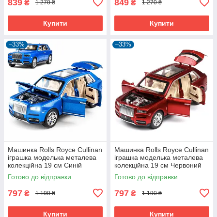
839
849
₴
₴
1 270 ₴
1 270 ₴
Купити
Купити
–33%
–33%
Машинка Rolls Royce Cullinan
Машинка Rolls Royce Cullinan
іграшка моделька металева
іграшка моделька металева
колекційна 19 см Синій
колекційна 19 см Червоний
(59402)
(59401)
Готово до відправки
Готово до відправки
797
797
₴
₴
1 190 ₴
1 190 ₴
Купити
Купити