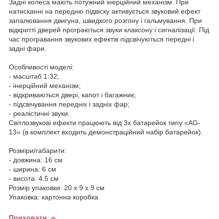
Задні колеса мають потужний інерційний механізм. При
натисканні на передню підвіску активується звуковий ефект
запалювання двигуна, швидкого розгону і гальмування. При
відкритті дверей програються звуки клаксону і сигналізації. Під
час програвання звукових ефектів підсвічуються передні і
задні фари.
Особливості моделі:
- масштаб 1:32;
- інерційний механізм;
- відкриваються двері, капот і багажник;
- підсвічування передніх і задніх фар;
- реалістичні звуки.
Світлозвукові ефекти працюють від 3х батарейок типу «AG-
13» (в комплект входить демонстраційний набір батарейок).
Розміри/габарити:
- довжина: 16 см
- ширина: 6 см
- висота: 4.5 см
Розмір упаковки: 20 х 9 х 9 см
Упаковка: картонна коробка
Приховати