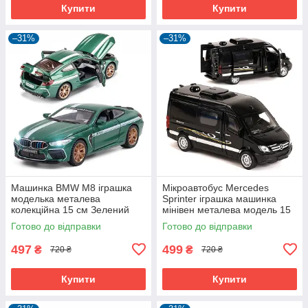
Купити
Купити
–31%
–31%
Машинка BMW M8 іграшка
Мікроавтобус Mercedes
моделька металева
Sprinter іграшка машинка
колекційна 15 см Зелений
мінівен металева модель 15
(59890)
см Чорний (59666)
Готово до відправки
Готово до відправки
497
499
₴
₴
720 ₴
720 ₴
Купити
Купити