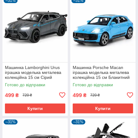
–31%
–31%
Машинка Lamborghini Urus
Машинка Porsche Macan
іграшка моделька металева
іграшка моделька металева
колекційна 15 см Сірий
колекційна 15 см Блакитний
(59655)
(61194)
Готово до відправки
Готово до відправки
499
499
₴
₴
720 ₴
720 ₴
Купити
Купити
–31%
–31%