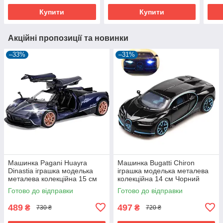
Купити
Купити
Акційні пропозиції та новинки
–33%
–31%
Машинка Pagani Huayra
Машинка Bugatti Chiron
Dinastia іграшка моделька
іграшка моделька металева
металева колекційна 15 см
колекційна 14 см Чорний
Темно-синій (59935)
(59346)
Готово до відправки
Готово до відправки
489
497
₴
₴
730 ₴
720 ₴