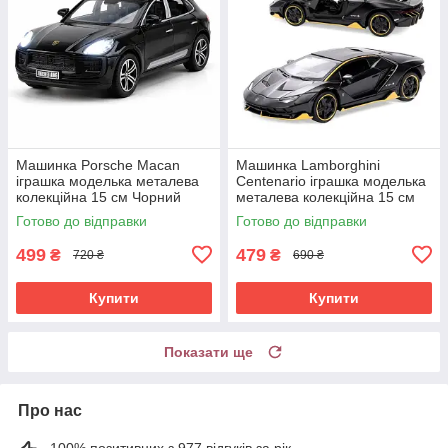
Машинка Porsche Macan
Машинка Lamborghini
іграшка моделька металева
Centenario іграшка моделька
колекційна 15 см Чорний
металева колекційна 15 см
(61193)
Чорний (59495)
Готово до відправки
Готово до відправки
499
479
₴
₴
720 ₴
690 ₴
Купити
Купити
Показати ще
Про нас
100% позитивних з 977 відгуків за рік