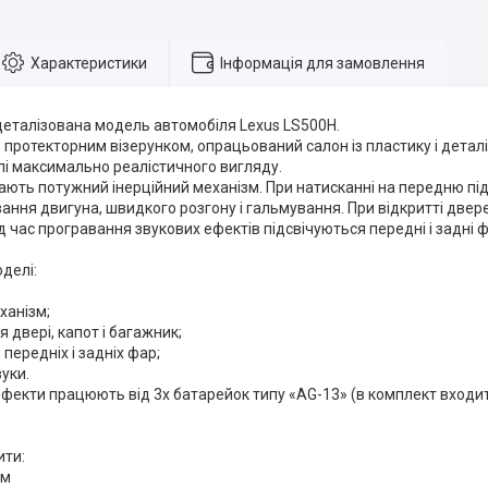
Характеристики
Інформація для замовлення
деталізована модель автомобіля Lexus LS500H.
з протекторним візерунком, опрацьований салон із пластику і дета
і максимально реалістичного вигляду.
ають потужний інерційний механізм. При натисканні на передню під
ння двигуна, швидкого розгону і гальмування. При відкритті двере
Під час програвання звукових ефектів підсвічуються передні і задні 
делі:
ханізм;
я двері, капот і багажник;
 передніх і задніх фар;
вуки.
ефекти працюють від 3х батарейок типу «AG-13» (в комплект входи
ити:
см