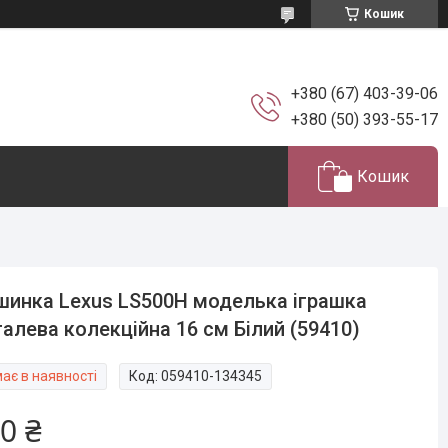
Кошик
+380 (67) 403-39-06
+380 (50) 393-55-17
Кошик
инка Lexus LS500H моделька іграшка
алева колекційна 16 см Білий (59410)
ає в наявності
Код:
059410-134345
0 ₴