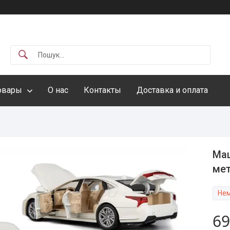
овары
О нас
Контакты
Доставка и оплата
Маш
мет
Нем
69