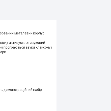
лізований металевий корпус
віску активується звуковий
й програються звуки клаксону і
фари.
ть демонстраційний набір