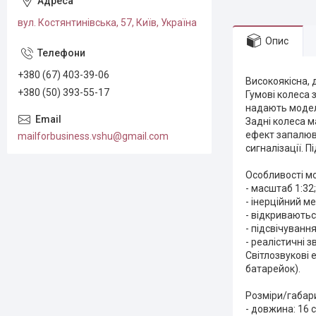
вул. Костянтинівська, 57, Київ, Україна
Опис
+380 (67) 403-39-06
Високоякісна, 
+380 (50) 393-55-17
Гумові колеса 
надають модел
Задні колеса м
ефект запалюва
mailforbusiness.vshu@gmail.com
сигналізації. 
Особливості мо
- масштаб 1:32;
- інерційний ме
- відкриваютьс
- підсвічування
- реалістичні з
Світлозвукові 
батарейок).
Розміри/габар
- довжина: 16 