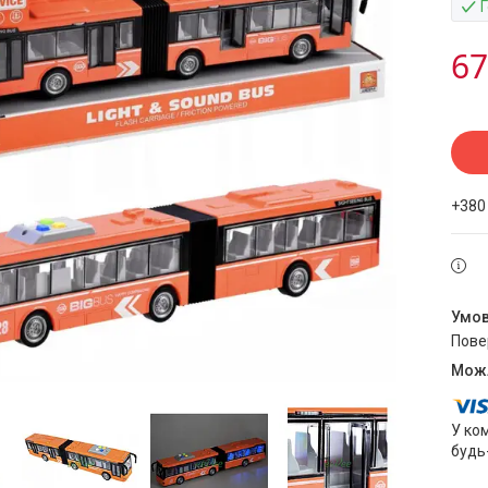
67
+380
пов
У ко
будь