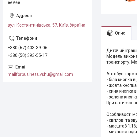
eeVee
вул. Костянтинівська, 57, Київ, Україна
Опис
+380 (67) 403-39-06
Дитячий іграшк
+380 (50) 393-55-17
Модель виконан
транспорту. Мо
Автобус-гармош
mailforbusiness.vshu@gmail.com
- біла кнопка 
- жовта кнопка 
- синя кнопка 
- зелена кнопк
При натисканні
Особливості мо
- світлові та з
- масштаб 1:16;
- механізм від