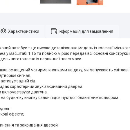
Характеристики
Інформація для замовлення
овий автобус – це високо деталізована модель із колекції міського 
а у масштабі 1:16 та повною мірою передає всі основні конструкці
дель виготовлена ​​із первинної пластмаси.
ка оснащений чотирма кнопками на даху, які запускають світлові т
відтворює сигнал.
активує задній хід.
видає характерний звук закривання дверей.
а включає звуки двигуна.
 на будь-яку кнопку салон підсвічується блакитним кольором.
делі:
вукові ефекти;
чинення та закривання дверей;