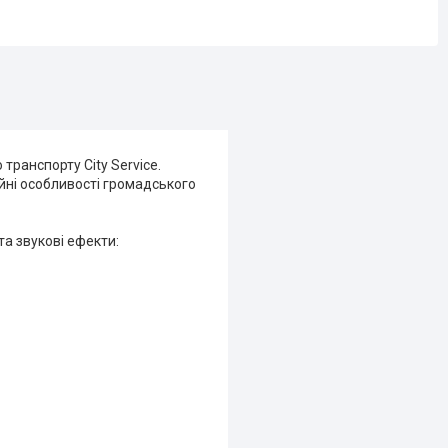
транспорту City Service.
йні особливості громадського
а звукові ефекти: