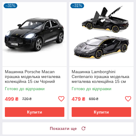
–31%
–31%
Машинка Porsche Macan
Машинка Lamborghini
іграшка моделька металева
Centenario іграшка моделька
колекційна 15 см Чорний
металева колекційна 15 см
(61193)
Чорний (59495)
Готово до відправки
Готово до відправки
499
479
₴
₴
720 ₴
690 ₴
Купити
Купити
Показати ще