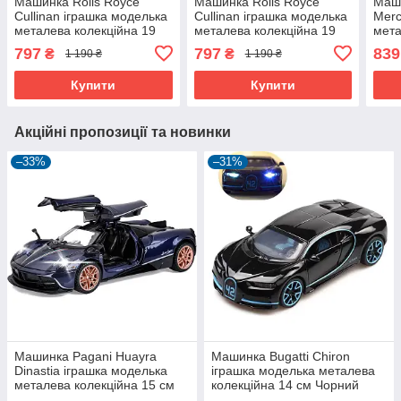
Машинка Rolls Royce
Машинка Rolls Royce
Маш
Cullinan іграшка моделька
Cullinan іграшка моделька
Merc
металева колекційна 19
металева колекційна 19
мета
см Червоний (59401)
см Синій (59402)
моде
797
797
839
₴
₴
1 190 ₴
1 190 ₴
см Б
Купити
Купити
Акційні пропозиції та новинки
–33%
–31%
Машинка Pagani Huayra
Машинка Bugatti Chiron
Dinastia іграшка моделька
іграшка моделька металева
металева колекційна 15 см
колекційна 14 см Чорний
Темно-синій (59935)
(59346)