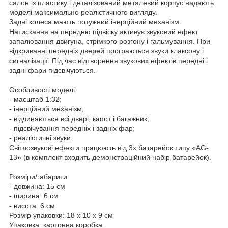
салон із пластику і деталізований металевий корпус надають
моделі максимально реалістичного вигляду.
Задні колеса мають потужний інерційний механізм.
Натискання на передню підвіску активує звуковий ефект
запалювання двигуна, стрімкого розгону і гальмування. При
відкриванні передніх дверей програються звуки клаксону і
сигналізації. Під час відтворення звукових ефектів передні і
задні фари підсвічуються.
Особливості моделі:
- масштаб 1:32;
- інерційний механізм;
- відчиняються всі двері, капот і багажник;
- підсвічування передніх і задніх фар;
- реалістичні звуки.
Світлозвукові ефекти працюють від 3х батарейок типу «AG-
13» (в комплект входить демонстраційний набір батарейок).
Розміри/габарити:
- довжина: 15 см
- ширина: 6 см
- висота: 6 см
Розмір упаковки: 18 х 10 х 9 см
Упаковка: картонна коробка