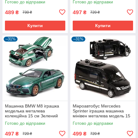
Готово до відправки
Готово до відправки
489
497
₴
₴
730 ₴
720 ₴
Купити
Купити
–31%
–31%
Машинка BMW M8 іграшка
Мікроавтобус Mercedes
моделька металева
Sprinter іграшка машинка
колекційна 15 см Зелений
мінівен металева модель 15
(59890)
см Чорний (59666)
Готово до відправки
Готово до відправки
497
499
₴
₴
720 ₴
720 ₴