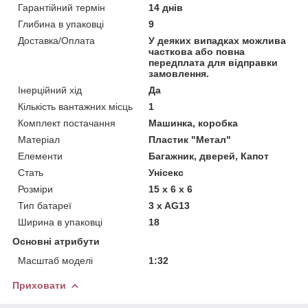
Гарантійний термін
14 днів
Глибина в упаковці
9
Доставка/Оплата
У деяких випадках можлива
часткова або повна
передплата для відправки
замовлення.
Інерційний хід
Да
Кількість вантажних місць
1
Комплект постачання
Машинка, коробка
Матеріал
Пластик "Метал"
Елементи
Багажник, дверей, Капот
Стать
Унісекс
Розміри
15 х 6 х 6
Тип батареї
3 x AG13
Ширина в упаковці
18
Основні атрибути
Масштаб моделі
1:32
Приховати