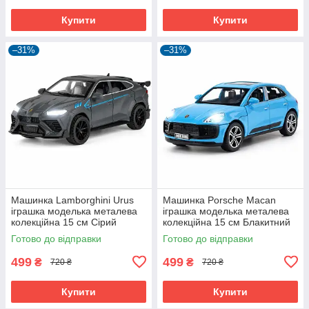
Купити
Купити
–31%
–31%
Машинка Lamborghini Urus
Машинка Porsche Macan
іграшка моделька металева
іграшка моделька металева
колекційна 15 см Сірий
колекційна 15 см Блакитний
(59655)
(61194)
Готово до відправки
Готово до відправки
499
499
₴
₴
720 ₴
720 ₴
Купити
Купити