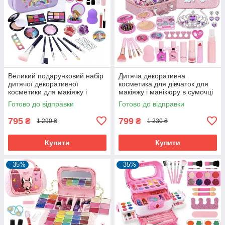
Великий подарунковий набір
Дитяча декоративна
дитячої декоративної
косметика для дівчаток для
косметики для макіяжу і
макіяжу і манікюру в сумочці
манікюру у валізці Єдиноріг
валізці Єдиноріг (60692)
Готово до відправки
Готово до відправки
(60691)
795
799
₴
₴
1 290 ₴
1 230 ₴
Купити
Купити
–35%
–35%