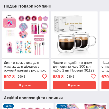
Подібні товари компанії
Дитяча косметика для
Чашки з подвійним дном
Чашк
макіяжу для дівчаток у
для кави та чаю 300 мл
стін
рожевій валізці з русалкою
набір 2 шт Прозорі (61129)
шт д
(60894)
Проз
597
689
679
₴
₴
990 ₴
980 ₴
Купити
Купити
Акційні пропозиції та новинки
–40%
–39%