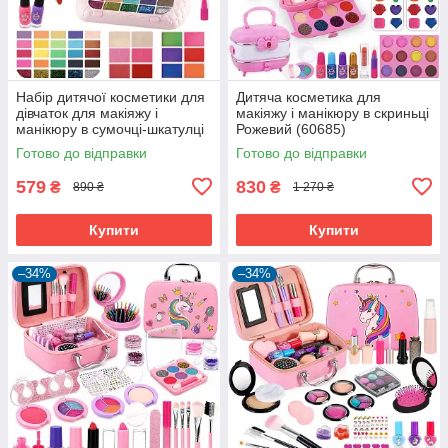
Набір дитячої косметики для
Дитяча косметика для
дівчаток для макіяжу і
макіяжу і манікюру в скриньці
манікюру в сумочці-шкатулці
Рожевий (60685)
(60539)
Готово до відправки
Готово до відправки
579
830
₴
₴
890 ₴
1 270 ₴
Купити
Купити
–34%
–34%