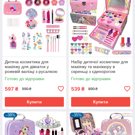
Дитяча косметика для
Набір дитячої косметики для
макіяжу для дівчаток у
макіяжу та манікюру в
рожевій валізці з русалкою
скриньці з єдинорогом
(60894)
Рожевий (60281)
Готово до відправки
Готово до відправки
597
539
₴
₴
990 ₴
890 ₴
Купити
Купити
–38%
–35%