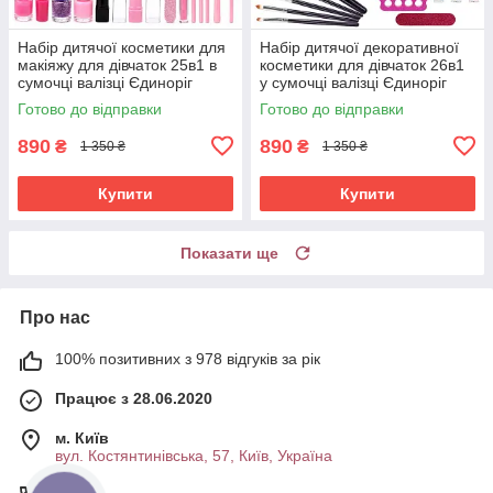
Набір дитячої косметики для
Набір дитячої декоративної
макіяжу для дівчаток 25в1 в
косметики для дівчаток 26в1
сумочці валізці Єдиноріг
у сумочці валізці Єдиноріг
Рожевий (60535)
Рожевий (60657)
Готово до відправки
Готово до відправки
890
890
₴
₴
1 350 ₴
1 350 ₴
Купити
Купити
Показати ще
Про нас
100% позитивних з 978 відгуків за рік
Працює з 28.06.2020
м. Київ
вул. Костянтинівська, 57, Київ, Україна