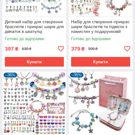
Дитячий набір для створення
Набір для створення прикрас
браслетів і прикрас шарм для
шарм браслетів та підвісок з
дівчаток в шкатулці
намистин у подарунковій
Блакитний (60335)
коробці Рожевий (60103)
Готово до відправки
Готово до відправки
397
379
₴
₴
630 ₴
590 ₴
Купити
Купити
–36%
–35%