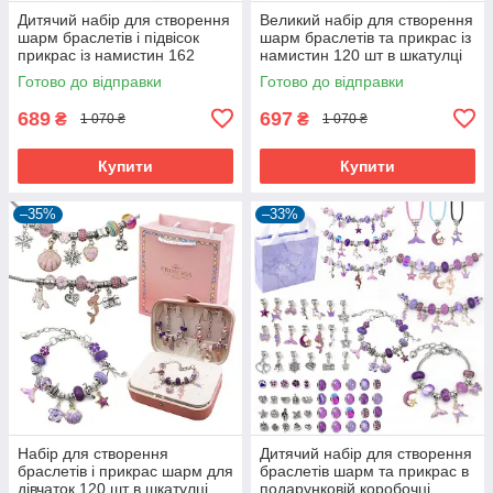
Дитячий набір для створення
Великий набір для створення
шарм браслетів і підвісок
шарм браслетів та прикрас із
прикрас із намистин 162
намистин 120 шт в шкатулці
елемента (60471)
Рожевий/Блакитний (60330)
Готово до відправки
Готово до відправки
689
697
₴
₴
1 070 ₴
1 070 ₴
Купити
Купити
–35%
–33%
Набір для створення
Дитячий набір для створення
браслетів і прикрас шарм для
браслетів шарм та прикрас в
дівчаток 120 шт в шкатулці
подарунковій коробочці