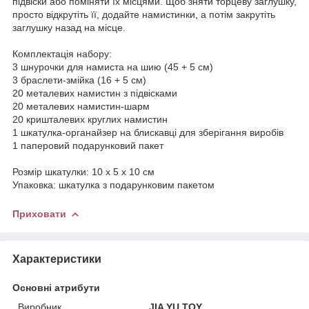
підвіски або поміняти їх місцями. Щоб зняти торцеву заглушку,
просто відкрутіть її, додайте намистинки, а потім закрутіть
заглушку назад на місце.
Комплектація набору:
3 шнурочки для намиста на шию (45 + 5 см)
3 браслети-змійка (16 + 5 см)
20 металевих намистин з підвісками
20 металевих намистин-шарм
20 кришталевих круглих намистин
1 шкатулка-органайзер на блискавці для зберігання виробів
1 паперовий подарунковий пакет
Розмір шкатулки: 10 х 5 х 10 см
Упаковка: шкатулка з подарунковим пакетом
Приховати
Характеристики
Основні атрибути
Виробник
JIA YU TOY