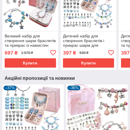
Великий набір для
Дитячий набір для
Дитя
створення шарм браслетів
створення браслетів і
ство
та прикрас із намистин
прикрас шарм для
та п
120 шт в шкатулці
дівчаток в шкатулці
коро
697
397
397
₴
₴
1 070 ₴
630 ₴
Рожевий/Блакитний
Блакитний (60335)
(601
(60330)
Купити
Купити
Акційні пропозиції та новинки
–37%
–36%