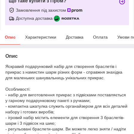
Що таке купити з Пром?
Замовлення під захистом
Доступна доставка
Опис
Характеристики
Доставка
Оплата
Умови п
Опис
Яскравий подарунковий набір для створення браслетів і
прикрас з намистин шарм різних форм - справжня знахідка
для маленьких шанувальниць унікальних прикрас.
Особливості:
- набір для виготовлення прикрас з підвісками поставляється
у гарному подарунковому пакеті з ручками;
- компактна шкатулка служить органайзером для всіх деталей
набору і готових виробів;
- ігровий набір містить елементи для створення 3 браслетів-
шарм і 3 підвісок на шию;
- регульовані браслети-шарм. Ви можете легко зняти / надіти