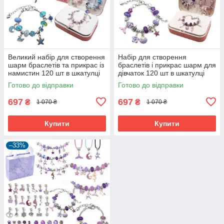
Великий набір для створення
Набір для створення
шарм браслетів та прикрас із
браслетів і прикрас шарм для
намистин 120 шт в шкатулці
дівчаток 120 шт в шкатулці
Рожевий/Блакитний (60330)
Рожевий/Фіолетовий (60502)
Готово до відправки
Готово до відправки
697
697
₴
₴
1 070 ₴
1 070 ₴
Купити
Купити
–33%