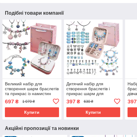
Подібні товари компанії
Великий набір для
Дитячий набір для
Набі
створення шарм браслетів
створення браслетів і
брас
та прикрас із намистин
прикрас шарм для
дівч
120 шт в шкатулці
дівчаток в шкатулці
пода
697
397
397
₴
₴
1 070 ₴
630 ₴
Рожевий/Блакитний
Блакитний (60335)
Роже
(60330)
Купити
Купити
Акційні пропозиції та новинки