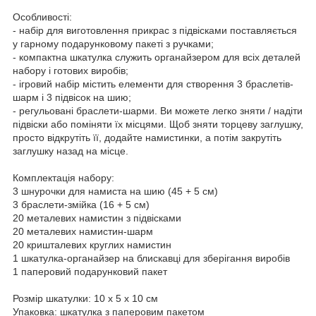
Особливості:
- набір для виготовлення прикрас з підвісками поставляється
у гарному подарунковому пакеті з ручками;
- компактна шкатулка служить органайзером для всіх деталей
набору і готових виробів;
- ігровий набір містить елементи для створення 3 браслетів-
шарм і 3 підвісок на шию;
- регульовані браслети-шарми. Ви можете легко зняти / надіти
підвіски або поміняти їх місцями. Щоб зняти торцеву заглушку,
просто відкрутіть її, додайте намистинки, а потім закрутіть
заглушку назад на місце.
Комплектація набору:
3 шнурочки для намиста на шию (45 + 5 см)
3 браслети-змійка (16 + 5 см)
20 металевих намистин з підвісками
20 металевих намистин-шарм
20 кришталевих круглих намистин
1 шкатулка-органайзер на блискавці для зберігання виробів
1 паперовий подарунковий пакет
Розмір шкатулки: 10 х 5 х 10 см
Упаковка: шкатулка з паперовим пакетом