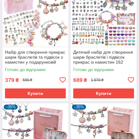
Набір для створення прикрас
Дитячий набір для створення
шарм браслетів та підвісок з
шарм браслетів і підвісок
намистин у подарунковій
прикрас із намистин 162
коробці Рожевий (60103)
елемента (60471)
Готово до відправки
Готово до відправки
379
689
₴
₴
590 ₴
1 070 ₴
Купити
Купити
–35%
–35%