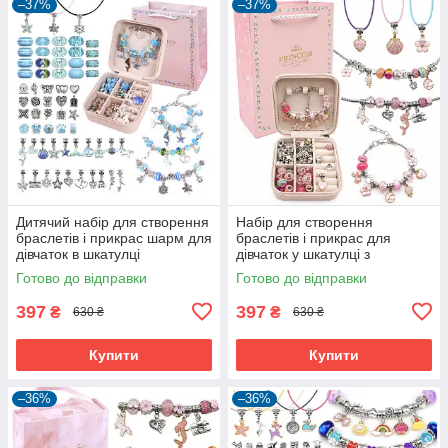
–37%
–37%
Дитячий набір для створення
Набір для створення
браслетів і прикрас шарм для
браслетів і прикрас для
дівчаток в шкатулці
дівчаток у шкатулці з
Блакитний (60335)
подарунковим пакетом
Готово до відправки
Готово до відправки
Рожевий (60097)
397
397
₴
₴
630 ₴
630 ₴
Купити
Купити
–36%
–36%