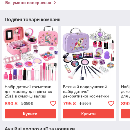
Всі умови повернення
Подібні товари компанії
Набір дитячої косметики
Великий подарунковий
Набі
для макіяжу для дівчаток
набір дитячої
деко
25в1 в сумочці валізці
декоративної косметики
для 
Єдиноріг Рожевий (60535)
для макіяжу і манікюру у
сумо
890
795
890
₴
₴
1 350 ₴
1 290 ₴
валізці Єдиноріг (60691)
Роже
Купити
Купити
Акційні пропозиції та новинки