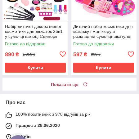
Набір дитячої декоративної
Дитячий набір косметики для
косметики для дівчаток 26в1
макіяжу і манікюру в
у сумочці валізці Єдиноріг
розкладній сумочці-шкатулці
Рожевий (60657)
Рожевий (60919)
Готово до відправки
Готово до відправки
890
597
₴
₴
1 350 ₴
890 ₴
Купити
Купити
Показати ще
Про нас
100% позитивних з 978 відгуків за рік
Працює з 28.06.2020
м. Київ