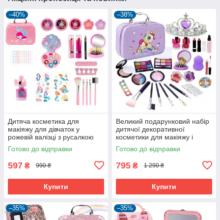
–40%
–38%
Дитяча косметика для
Великий подарунковий набір
макіяжу для дівчаток у
дитячої декоративної
рожевій валізці з русалкою
косметики для макіяжу і
(60894)
манікюру у валізці Єдиноріг
Готово до відправки
Готово до відправки
(60691)
597
795
₴
₴
990 ₴
1 290 ₴
Купити
Купити
–35%
–35%