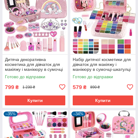
Дитяча декоративна
Набір дитячої косметики для
косметика для дівчаток для
дівчаток для макіяжу і
макіяжу і манікюру в сумочці
манікюру в сумочці-шкатулці
валізці Єдиноріг (60692)
(60539)
Готово до відправки
Готово до відправки
799
579
₴
₴
1 230 ₴
890 ₴
Купити
Купити
–35%
–34%