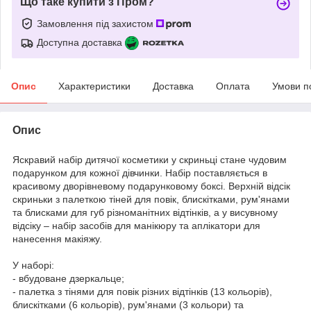
Що таке купити з Пром?
Замовлення під захистом
Доступна доставка
Опис
Характеристики
Доставка
Оплата
Умови п
Опис
Яскравий набір дитячої косметики у скриньці стане чудовим
подарунком для кожної дівчинки. Набір поставляється в
красивому дворівневому подарунковому боксі. Верхній відсік
скриньки з палеткою тіней для повік, блискітками, рум'янами
та блисками для губ різноманітних відтінків, а у висувному
відсіку – набір засобів для манікюру та аплікатори для
нанесення макіяжу.
У наборі:
- вбудоване дзеркальце;
- палетка з тінями для повік різних відтінків (13 кольорів),
блискітками (6 кольорів), рум'янами (3 кольори) та