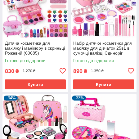
Дитяча косметика для
Набір дитячої косметики для
макіяжу і манікюру в скриньці
макіяжу для дівчаток 25в1 в
Рожевий (60685)
сумочці валізці Єдиноріг
Рожевий (60535)
Готово до відправки
Готово до відправки
830
890
₴
₴
1 270 ₴
1 350 ₴
Купити
Купити
–34%
–33%