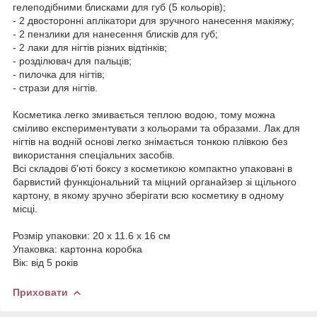
гелеподібними блисками для губ (5 кольорів);
- 2 двосторонні аплікатори для зручного нанесення макіяжу;
- 2 пензлики для нанесення блисків для губ;
- 2 лаки для нігтів різних відтінків;
- розділювач для пальців;
- пилочка для нігтів;
- стрази для нігтів.
Косметика легко змивається теплою водою, тому можна
сміливо експериментувати з кольорами та образами. Лак для
нігтів на водній основі легко знімається тонкою плівкою без
використання спеціальних засобів.
Всі складові б'юті боксу з косметикою компактно упаковані в
барвистий функціональний та міцний органайзер зі щільного
картону, в якому зручно зберігати всю косметику в одному
місці.
Розмір упаковки: 20 х 11.6 х 16 см
Упаковка: картонна коробка
Вік: від 5 років
Приховати