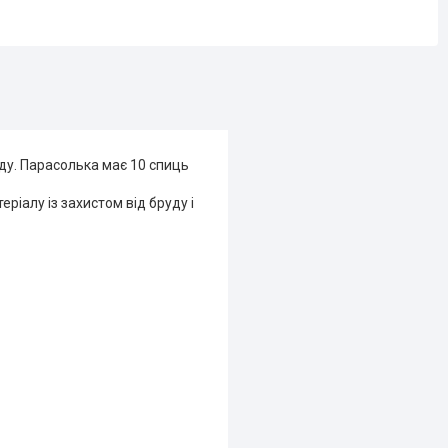
ду. Парасолька має 10 спиць
іалу із захистом від бруду і