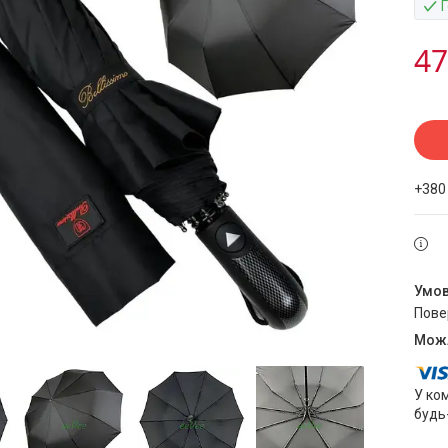
47
+380
пов
У ко
будь