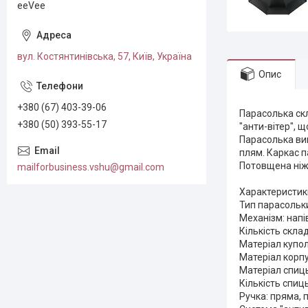
eeVee
вул. Костянтинівська, 57, Київ, Україна
Опис
+380 (67) 403-39-06
Парасолька ск
+380 (50) 393-55-17
"анти-вітер", 
Парасолька вип
плям. Каркас п
Потовщена ніжк
mailforbusiness.vshu@gmail.com
Характеристик
Тип парасольк
Механізм: нап
Кількість склад
Матеріал купол
Матеріал корп
Матеріал спиць
Кількість спиць
Ручка: пряма, 