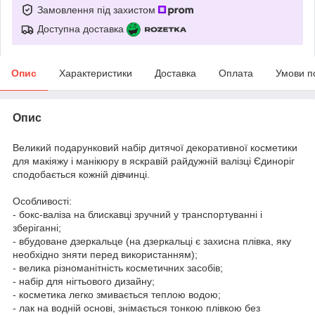
Замовлення під захистом
Доступна доставка
Опис
Характеристики
Доставка
Оплата
Умови п
Опис
Великий подарунковий набір дитячої декоративної косметики
для макіяжу і манікюру в яскравій райдужній валізці Єдиноріг
сподобається кожній дівчинці.
Особливості:
- бокс-валіза на блискавці зручний у транспортуванні і
зберіганні;
- вбудоване дзеркальце (на дзеркальці є захисна плівка, яку
необхідно зняти перед використанням);
- велика різноманітність косметичних засобів;
- набір для нігтьового дизайну;
- косметика легко змивається теплою водою;
- лак на водній основі, знімається тонкою плівкою без