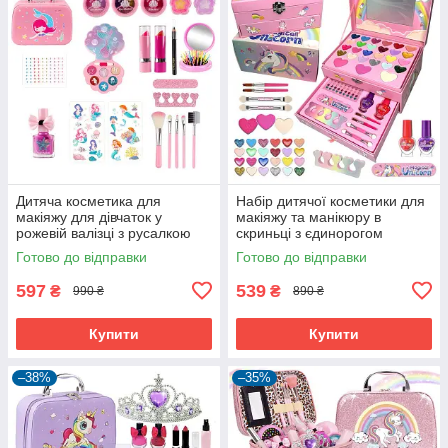
Дитяча косметика для
Набір дитячої косметики для
макіяжу для дівчаток у
макіяжу та манікюру в
рожевій валізці з русалкою
скриньці з єдинорогом
(60894)
Рожевий (60281)
Готово до відправки
Готово до відправки
597
539
₴
₴
990 ₴
890 ₴
Купити
Купити
–38%
–35%