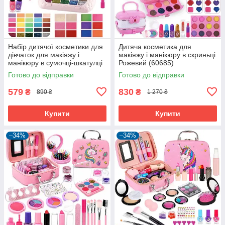
Набір дитячої косметики для
Дитяча косметика для
дівчаток для макіяжу і
макіяжу і манікюру в скриньці
манікюру в сумочці-шкатулці
Рожевий (60685)
(60539)
Готово до відправки
Готово до відправки
579
830
₴
₴
890 ₴
1 270 ₴
Купити
Купити
–34%
–34%