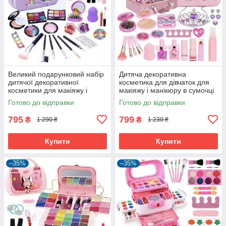
Великий подарунковий набір
Дитяча декоративна
дитячої декоративної
косметика для дівчаток для
косметики для макіяжу і
макіяжу і манікюру в сумочці
манікюру у валізці Єдиноріг
валізці Єдиноріг (60692)
Готово до відправки
Готово до відправки
(60691)
795
799
₴
₴
1 290 ₴
1 230 ₴
Купити
Купити
–35%
–35%