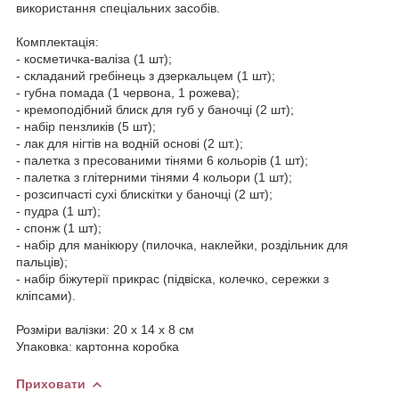
використання спеціальних засобів.
Комплектація:
- косметичка-валіза (1 шт);
- складаний гребінець з дзеркальцем (1 шт);
- губна помада (1 червона, 1 рожева);
- кремоподібний блиск для губ у баночці (2 шт);
- набір пензликів (5 шт);
- лак для нігтів на водній основі (2 шт.);
- палетка з пресованими тінями 6 кольорів (1 шт);
- палетка з глітерними тінями 4 кольори (1 шт);
- розсипчасті сухі блискітки у баночці (2 шт);
- пудра (1 шт);
- спонж (1 шт);
- набір для манікюру (пилочка, наклейки, роздільник для
пальців);
- набір біжутерії прикрас (підвіска, колечко, сережки з
кліпсами).
Розміри валізки: 20 х 14 х 8 см
Упаковка: картонна коробка
Приховати