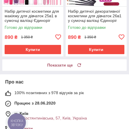
Набір дитячої косметики для
Набір дитячої декоративної
макіяжу для дівчаток 25в1 в
косметики для дівчаток 26в1
сумочці валізці Єдиноріг
у сумочці валізці Єдиноріг
Рожевий (60535)
Рожевий (60657)
Готово до відправки
Готово до відправки
890
890
₴
₴
1 350 ₴
1 350 ₴
Купити
Купити
Показати ще
Про нас
100% позитивних з 978 відгуків за рік
Працює з 28.06.2020
м. Київ
вул. Костянтинівська, 57, Київ, Україна
КНОПКА
ЗВ'ЯЗКУ
Контакти