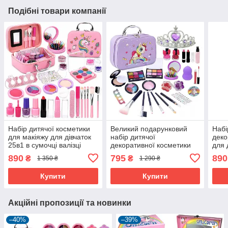
Подібні товари компанії
Набір дитячої косметики
Великий подарунковий
Набі
для макіяжу для дівчаток
набір дитячої
деко
25в1 в сумочці валізці
декоративної косметики
для 
Єдиноріг Рожевий (60535)
для макіяжу і манікюру у
сумо
890
795
890
₴
₴
1 350 ₴
1 290 ₴
валізці Єдиноріг (60691)
Роже
Купити
Купити
Акційні пропозиції та новинки
–40%
–39%