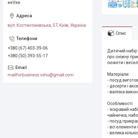
eeVee
вул. Костянтинівська, 57, Київ, Україна
Опис
+380 (67) 403-39-06
Дитячий набір
+380 (50) 393-55-17
про сніжну при
сюжети і весе
Матеріали:
mailforbusiness.vshu@gmail.com
- посуд вигото
- десерти і акс
- валізка вико
Особливості:
- яскравий наб
чайничка, набо
- посуд прикр
- всі елементи 
- велика кількі