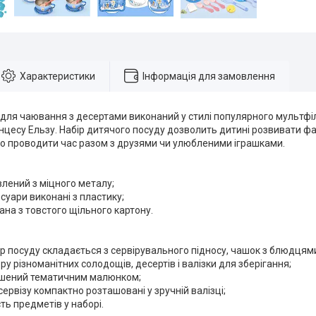
Характеристики
Інформація для замовлення
 для чаювання з десертами виконаний у стилі популярного мультф
нцесу Ельзу. Набір дитячого посуду дозволить дитині розвивати фан
ло проводити час разом з друзями чи улюбленими іграшками.
влений з міцного металу;
есуари виконані з пластику;
нана з товстого щільного картону.
ір посуду складається з сервірувального підносу, чашок з блюдцями
ру різноманітних солодощів, десертів і валізки для зберігання;
ашений тематичним малюнком;
сервізу компактно розташовані у зручній валізці;
сть предметів у наборі.