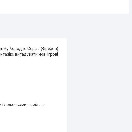
ільму Холодне Серце (Фрозен)
тазію, вигадувати нові ігрові
 і ложечками, тарілок,