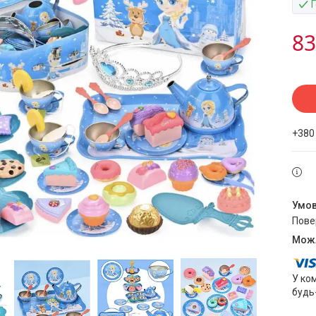
83
+380
пов
У ко
будь