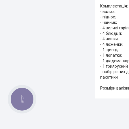
Комплектація:
- валіза;
- піднос;
- чайник;
- 4 великі таріл
- 4 блюдця;
- 4 чашки;
- 4 ложечки;
- 1 щипці;
- 1 лопатка;
- 1 діадема-ко
- 1 триярусний 
- набір різних 
пакетики.
Розміри валізки
КНОПКА
ЗВ'ЯЗКУ