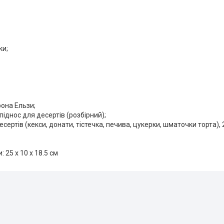
ки;
рона Ельзи;
піднос для десертів (розбірний);
десертів (кекси, донати, тістечка, печива, цукерки, шматочки торта)
: 25 х 10 х 18.5 см