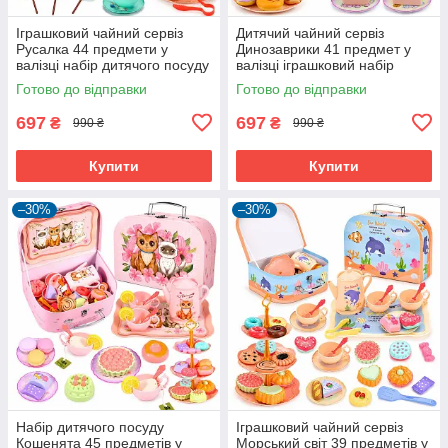
Іграшковий чайний сервіз
Дитячий чайний сервіз
Русалка 44 предмети у
Динозаврики 41 предмет у
валізці набір дитячого посуду
валізці іграшковий набір
для дівчинки (61119)
посуду для чаювання (61121)
Готово до відправки
Готово до відправки
697
697
₴
₴
990 ₴
990 ₴
Купити
Купити
–30%
–30%
Набір дитячого посуду
Іграшковий чайний сервіз
Кошенята 45 предметів у
Морський світ 39 предметів у