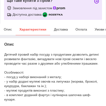
Що таке купити з Пром?
Замовлення під захистом
Доступна доставка
Опис
Характеристики
Доставка
Оплата
Умови 
Опис
Дитячий ігровий набір посуду з продуктами дозволить дитині
розвивати фантазію, вигадувати нові ігрові сюжети і весело
проводити час разом з друзями або улюбленими іграшками.
Особливості:
- посуд у наборі виконаний з металу;
- у набір додані муляжі овочів на липучках (морква, броколі,
кукурудза, баклажан та ін.);
- муляжі продуктів виконані з пластику;
- в комплект доданий фартух і кулінарна шапочка шеф-
кухаря.