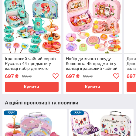
Іграшковий чайний сервіз
Набір дитячого посуду
Дитя
Русалка 44 предмети у
Кошенята 45 предметів у
Дино
валізці набір дитячого
валізці іграшковий чайний
валі
посуду для дівчинки
сервіз (61120)
посу
697
697
697
₴
₴
990 ₴
990 ₴
(61119)
(611
Купити
Купити
Акційні пропозиції та новинки
–35%
–35%