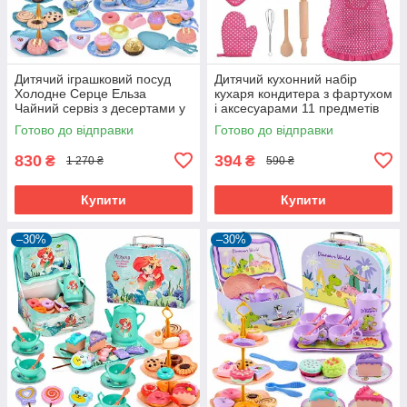
Дитячий іграшковий посуд
Дитячий кухонний набір
Холодне Серце Ельза
кухаря кондитера з фартухом
Чайний сервіз з десертами у
і аксесуарами 11 предметів
валізці металевий (60686)
Рожевий (60713)
Готово до відправки
Готово до відправки
830
394
₴
₴
1 270 ₴
590 ₴
Купити
Купити
–30%
–30%