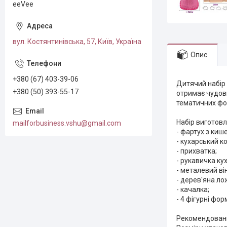
eeVee
вул. Костянтинівська, 57, Київ, Україна
Опис
+380 (67) 403-39-06
Дитячий набір
+380 (50) 393-55-17
отримає чудови
тематичних фот
Набір виготовл
mailforbusiness.vshu@gmail.com
- фартух з киш
- кухарський к
- прихватка;
- рукавичка ку
- металевий ві
- дерев'яна ло
- качалка;
- 4 фігурні фо
Рекомендований