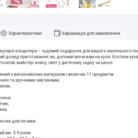
Характеристики
Інформація для замовлення
 кухаря-кондитера – чудовий подарунок для вашого маленького пом
й досвід приготування їжі, допомагаючи вам на кухні. Костюм куха
осесій, майстер-класу, свят у дитячому садку чи школі.
ений з високоякісних матеріалів і включає 11 предметів:
енею та зручними зав'язками;
овпак;
хонна;
нчик;
жка;
рмочки для печива.
 вік: 3-9 років