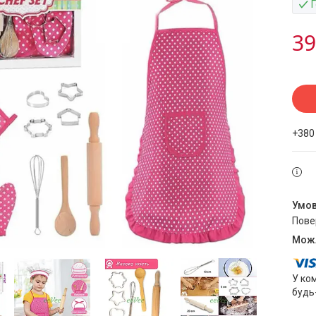
39
+380
пов
У ко
будь