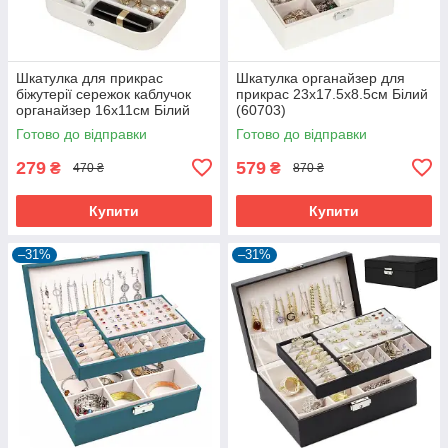
Шкатулка для прикрас
Шкатулка органайзер для
біжутерії сережок каблучок
прикрас 23х17.5х8.5см Білий
органайзер 16х11см Білий
(60703)
(60486)
Готово до відправки
Готово до відправки
279
579
₴
₴
470 ₴
870 ₴
Купити
Купити
–31%
–31%