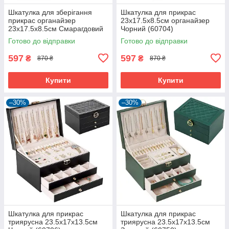
Шкатулка для зберігання
Шкатулка для прикрас
прикрас органайзер
23х17.5х8.5см органайзер
23х17.5х8.5см Смарагдовий
Чорний (60704)
(60679)
Готово до відправки
Готово до відправки
597
597
₴
₴
870 ₴
870 ₴
Купити
Купити
–30%
–30%
Шкатулка для прикрас
Шкатулка для прикрас
триярусна 23.5х17х13.5см
триярусна 23.5х17х13.5см