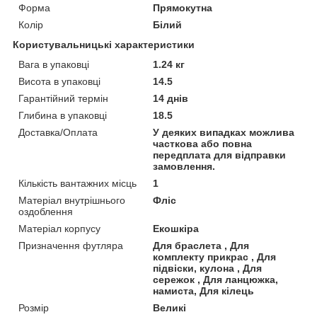
Форма
Прямокутна
Колір
Білий
Користувальницькі характеристики
Вага в упаковці
1.24 кг
Висота в упаковці
14.5
Гарантійний термін
14 днів
Глибина в упаковці
18.5
Доставка/Оплата
У деяких випадках можлива
часткова або повна
передплата для відправки
замовлення.
Кількість вантажних місць
1
Матеріал внутрішнього
Фліс
оздоблення
Матеріал корпусу
Екошкіра
Призначення футляра
Для браслета , Для
комплекту прикрас , Для
підвіски, кулона , Для
сережок , Для ланцюжка,
намиста, Для кілець
Розмір
Великі