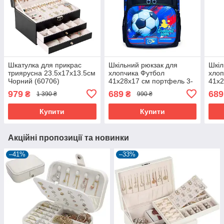
Шкатулка для прикрас
Шкільний рюкзак для
Шкіл
триярусна 23.5х17х13.5см
хлопчика Футбол
хлоп
Чорний (60706)
41х28х17 см портфель 3-
41х2
5 клас (60962)
5 кл
979
689
689
₴
₴
1 390 ₴
990 ₴
(609
Купити
Купити
Акційні пропозиції та новинки
–41%
–33%