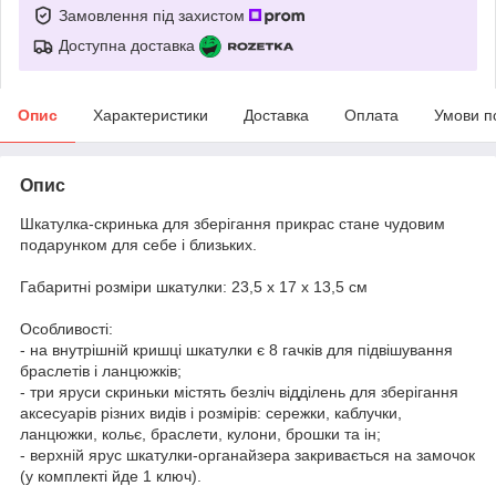
Замовлення під захистом
Доступна доставка
Опис
Характеристики
Доставка
Оплата
Умови п
Опис
Шкатулка-скринька для зберігання прикрас стане чудовим
подарунком для себе і близьких.
Габаритні розміри шкатулки: 23,5 х 17 х 13,5 см
Особливості:
- на внутрішній кришці шкатулки є 8 гачків для підвішування
браслетів і ланцюжків;
- три яруси скриньки містять безліч відділень для зберігання
аксесуарів різних видів і розмірів: сережки, каблучки,
ланцюжки, кольє, браслети, кулони, брошки та ін;
- верхній ярус шкатулки-органайзера закривається на замочок
(у комплекті йде 1 ключ).