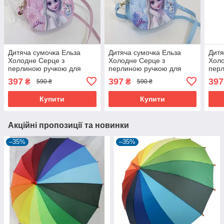
Дитяча сумочка Ельза
Дитяча сумочка Ельза
Дитя
Холодне Серце з
Холодне Серце з
Холо
перлиною ручкою для
перлиною ручкою для
перл
дівчинки Рожевий (61133)
дівчинки Блакитний
дівч
397
397
397
₴
₴
590 ₴
590 ₴
(61134)
(611
Купити
Купити
Акційні пропозиції та новинки
–35%
–35%