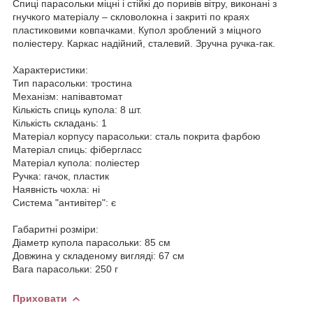
Спиці парасольки міцні і стійкі до поривів вітру, виконані з
гнучкого матеріалу – скловолокна і закриті по краях
пластиковими ковпачками. Купол зроблений з міцного
поліестеру. Каркас надійний, сталевий. Зручна ручка-гак.
Характеристики:
Тип парасольки: тростина
Механізм: напівавтомат
Кількість спиць купола: 8 шт.
Кількість складань: 1
Матеріал корпусу парасольки: сталь покрита фарбою
Матеріал спиць: фібергласс
Матеріал купола: поліестер
Ручка: гачок, пластик
Наявність чохла: ні
Система "антивітер": є
Габаритні розміри:
Діаметр купола парасольки: 85 см
Довжина у складеному вигляді: 67 см
Вага парасольки: 250 г
Приховати