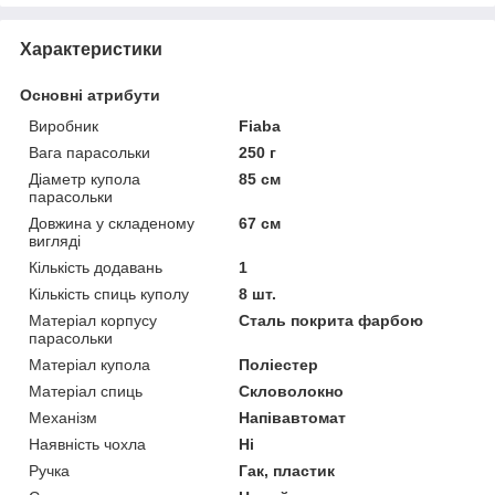
Характеристики
Основні атрибути
Виробник
Fiaba
Вага парасольки
250 г
Діаметр купола
85 см
парасольки
Довжина у складеному
67 см
вигляді
Кількість додавань
1
Кількість спиць куполу
8 шт.
Матеріал корпусу
Сталь покрита фарбою
парасольки
Матеріал купола
Поліестер
Матеріал спиць
Скловолокно
Механізм
Напівавтомат
Наявність чохла
Ні
Ручка
Гак, пластик