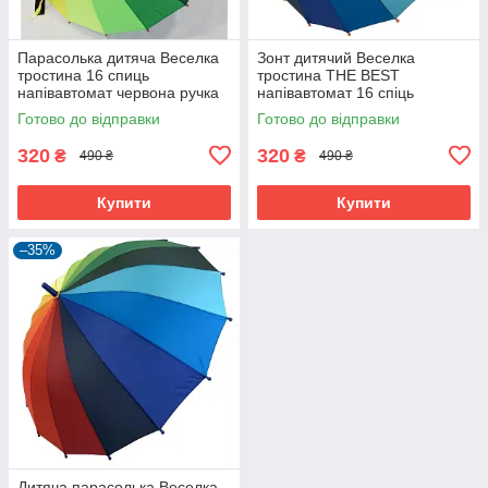
Парасолька дитяча Веселка
Зонт дитячий Веселка
тростина 16 спиць
тростина THE BEST
напівавтомат червона ручка
напівавтомат 16 спіць
Райдужний (36045)
червона ручка Радужний
Готово до відправки
Готово до відправки
(37509)
320
320
₴
₴
490 ₴
490 ₴
Купити
Купити
–35%
Дитяча парасолька Веселка