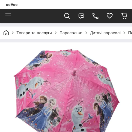
eeVee
Товари та послуги
Парасольки
Дитячі парасолі
П