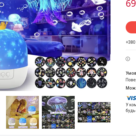
69
+380
пов
У ко
будь