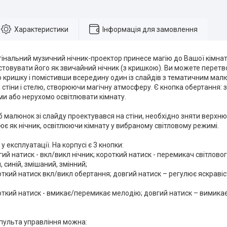
Характеристики
Інформація для замовлення
гінальний музичний нічник-проектор принесе магію до Вашої кімнат
овувати його як звичайний нічник (з кришкою). Ви можете перетво
кришку і помістивши всередину один із слайдів з тематичним малю
стіни і стелю, створюючи магічну атмосферу. Є кнопка обертання:
ми або нерухомо освітлювати кімнату.
малюнок зі слайду проектувався на стіни, необхідно зняти верхн
є як нічник, освітлюючи кімнату у вибраному світловому режимі.
у експлуатації. На корпусі є 3 кнопки:
вгий натиск - вкл/викл нічник; короткий натиск - перемикач світлово
 синій, змішаний, змінний;
роткий натиск вкл/викл обертання; довгий натиск – регулює яскравіст
роткий натиск - вмикає/перемикає мелодію; довгий натиск – вимикає
пульта управління можна: