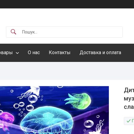
овары
О нас
Контакты
Доставка и оплата
Дит
муз
сла