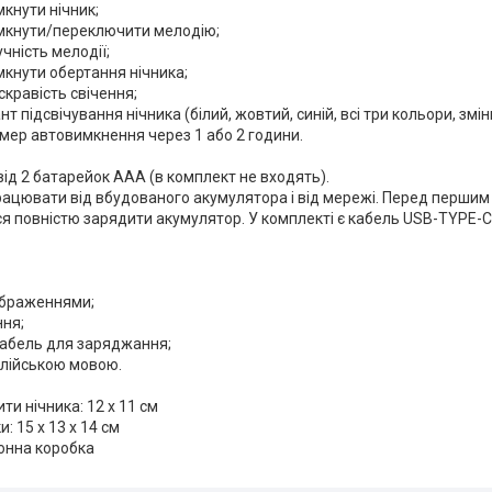
мкнути нічник;
имкнути/переключити мелодію;
чність мелодії;
мкнути обертання нічника;
скравість свічення;
нт підсвічування нічника (білий, жовтий, синій, всі три кольори, змі
ймер автовимкнення через 1 або 2 години.
ід 2 батарейок ААА (в комплект не входять).
рацювати від вбудованого акумулятора і від мережі. Перед перши
я повністю зарядити акумулятор. У комплекті є кабель USB-TYPE-C
зображеннями;
ння;
кабель для заряджання;
нглійською мовою.
ти нічника: 12 х 11 см
: 15 х 13 х 14 см
тонна коробка