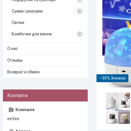
Сумки і рюкзаки
Свічки
Бомбочки для ванни
О нас
Отзывы
Возврат и обмен
–35%
eeVee