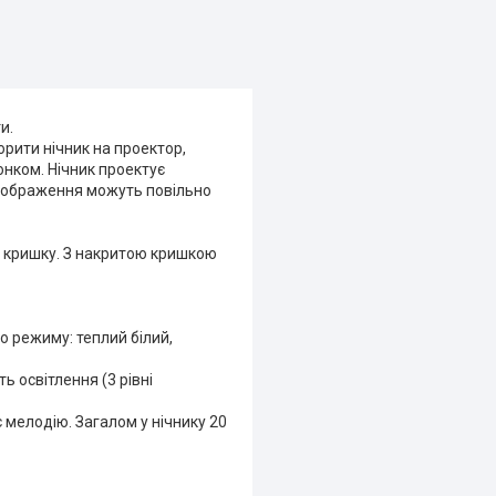
и.
рити нічник на проектор,
нком. Нічник проектує
 зображення можуть повільно
ю кришку. З накритою кришкою
го режиму: теплий білий,
ь освітлення (3 рівні
 мелодію. Загалом у нічнику 20