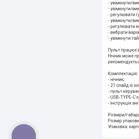
- увімкнути/ви
- увімкнути/в
- регулювати гу
- увімкнути/ви
- регулювати я
- вибрати варіа
- увімкнути та
Пульт працює в
Нічник може п
рекомендуєтьс
Комплектація:
- нічник;
- 21 слайд із 
- пульт керува
- USB-TYPE-C 
- інструкція а
Розміри/габари
Розмір упаковки
Упаковка: кар
КНОПКА
ЗВ'ЯЗКУ