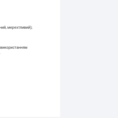
нний, мерехтливий);
м використанням
.