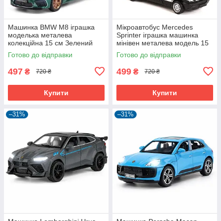
Машинка BMW M8 іграшка
Мікроавтобус Mercedes
моделька металева
Sprinter іграшка машинка
колекційна 15 см Зелений
мінівен металева модель 15
(59890)
см Чорний (59666)
Готово до відправки
Готово до відправки
497
499
₴
₴
720 ₴
720 ₴
Купити
Купити
–31%
–31%