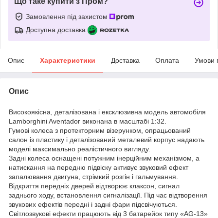
Що таке купити з Пром?
Замовлення під захистом
Доступна доставка
Опис
Характеристики
Доставка
Оплата
Умови 
Опис
Високоякісна, деталізована і ексклюзивна модель автомобіля
Lamborghini Aventador виконана в масштабі 1:32.
Гумові колеса з протекторним візерунком, опрацьований
салон із пластику і деталізований металевий корпус надають
моделі максимально реалістичного вигляду.
Задні колеса оснащені потужним інерційним механізмом, а
натискання на передню підвіску активує звуковий ефект
запалювання двигуна, стрімкий розгін і гальмування.
Відкриття передніх дверей відтворює клаксон, сигнал
заднього ходу, встановлення сигналізації. Під час відтворення
звукових ефектів передні і задні фари підсвічуються.
Світлозвукові ефекти працюють від 3 батарейок типу «AG-13»