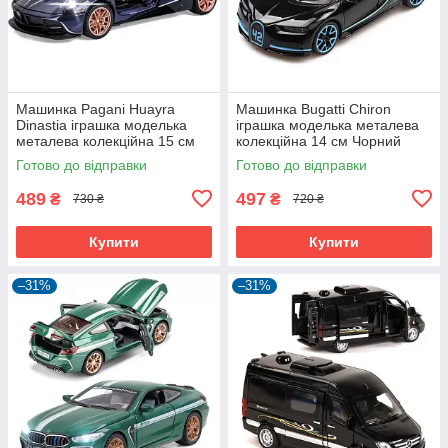
Машинка Pagani Huayra
Машинка Bugatti Chiron
Dinastia іграшка моделька
іграшка моделька металева
металева колекційна 15 см
колекційна 14 см Чорний
Темно-синій (59935)
(59346)
Готово до відправки
Готово до відправки
489
497
₴
₴
730 ₴
720 ₴
Купити
Купити
–31%
–31%