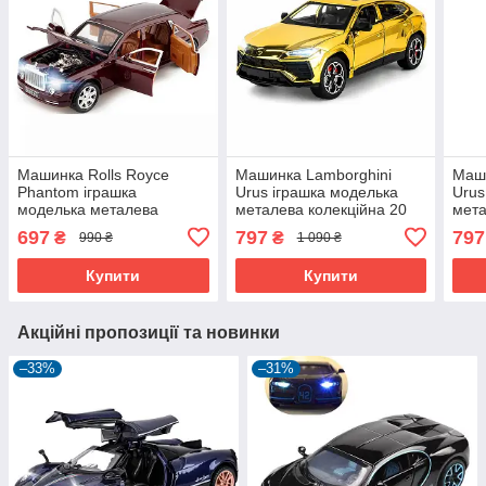
Машинка Rolls Royce
Машинка Lamborghini
Маши
Phantom іграшка
Urus іграшка моделька
Urus
моделька металева
металева колекційна 20
мета
колекційна 20 см
см Золотистий (61199)
см Х
697
797
797
₴
₴
990 ₴
1 090 ₴
Бордовий (58003)
Купити
Купити
Акційні пропозиції та новинки
–33%
–31%