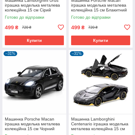
Машинка Lamborghini Urus
Машинка Porsche Macan
іграшка моделька металева
іграшка моделька металева
колекційна 15 см Сірий
колекційна 15 см Блакитний
(59655)
(61194)
Готово до відправки
Готово до відправки
499
499
₴
₴
720 ₴
720 ₴
Купити
Купити
–31%
–31%
Машинка Porsche Macan
Машинка Lamborghini
іграшка моделька металева
Centenario іграшка моделька
колекційна 15 см Чорний
металева колекційна 15 см
(61193)
Чорний (59495)