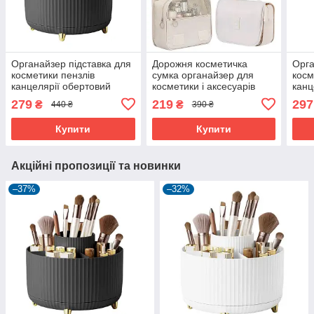
Органайзер підставка для
Дорожня косметичка
Орга
косметики пензлів
сумка органайзер для
косм
канцелярії обертовий
косметики і аксесуарів
канц
Чорний (60935)
підвісна Бежевий (60481)
Біли
279
219
297
₴
₴
440 ₴
390 ₴
Купити
Купити
Акційні пропозиції та новинки
–37%
–32%