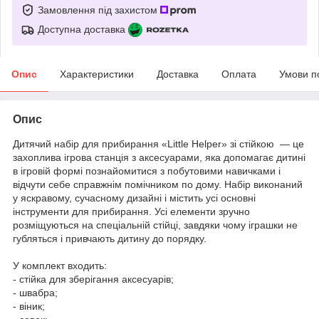
Замовлення під захистом
Доступна доставка
Опис
Характеристики
Доставка
Оплата
Умови п
Опис
Дитячий набір для прибирання «Little Helper» зі стійкою — це
захоплива ігрова станція з аксесуарами, яка допомагає дитині
в ігровій формі познайомитися з побутовими навичками і
відчути себе справжнім помічником по дому. Набір виконаний
у яскравому, сучасному дизайні і містить усі основні
інструменти для прибирання. Усі елементи зручно
розміщуються на спеціальній стійці, завдяки чому іграшки не
губляться і привчають дитину до порядку.
У комплект входить:
- стійка для зберігання аксесуарів;
- швабра;
- віник;