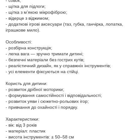
- совок;
- щітка для підлоги;
- щітка з м’якою мікрофіброю;
- відерце з віджимом;
- додаткові ігрові аксесуари (таз, губка, ганчірка, лопатка,
іграшкове мило).
Особливості:
- розбірна конструкція;
- легка вага — зручно тримати дитині;
- безпечні матеріали без гострих кутів;
- реалістичний дизайн, як у справжніх інструментів;
- усі елементи фіксуються на стійці.
Користь для дитини:
- розвиток дрібної моторики;
- формування самостійності і відповідальності;
- розвиток уяви і сюжетно-рольових ігор;
- привчання до охайності і порядку.
Характеристики:
- вік: від 3 років
- матеріал: пластик
- висота інструментів: ± 50–58 см