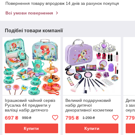
Повернення товару впродовж 14 днів за рахунок покупця
Всі умови повернення
Подібні товари компанії
Іграшковий чайний сервіз
Великий подарунковий
Дитя
Русалка 44 предмети у
набір дитячої
з за
валізці набір дитячого
декоративної косметики
окул
посуду для дівчинки
для макіяжу і манікюру у
39 
697
795
779
₴
₴
990 ₴
1 290 ₴
(61119)
валізці Єдиноріг (60691)
(608
Купити
Купити