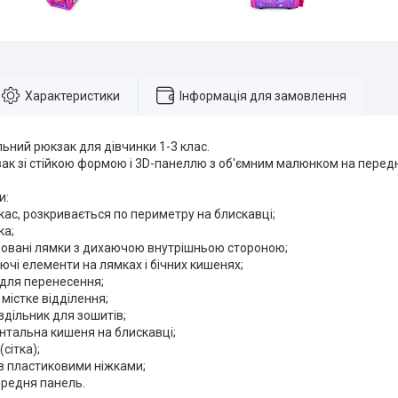
Характеристики
Інформація для замовлення
ьний рюкзак для дівчинки 1-3 клас.
к зі стійкою формою і 3D-панеллю з об'ємним малюнком на передні
и:
кас, розкривається по периметру на блискавці;
ка;
льовані лямки з дихаючою внутрішньою стороною;
аючі елементи на лямках і бічних кишенях;
 для перенесення;
 містке відділення;
оздільник для зошитів;
нтальна кишеня на блискавці;
(сітка);
із пластиковими ніжками;
ередня панель.