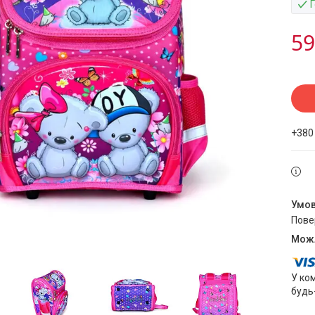
59
+380
пов
У ко
будь