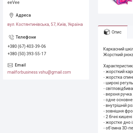
eeVee
вул. Костянтинівська, 57, Київ, Україна
Опис
+380 (67) 403-39-06
Каркасний шкіл
+380 (50) 393-55-17
Жорсткий рюкза
Характеристик
- жорсткий кар
mailforbusiness.vshu@gmail.com
- жорстка спин
- широкі регу
- світловідбив
- верхня ручка
- одне основне
- внутрішній р
- зовнішня фро
- 2 бічні кишені 
- жорстке дно 
- об'ємна 3D-п