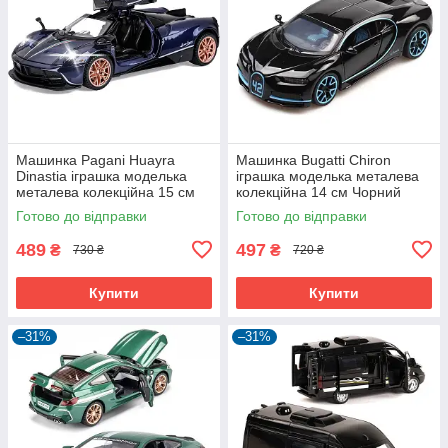
Машинка Pagani Huayra
Машинка Bugatti Chiron
Dinastia іграшка моделька
іграшка моделька металева
металева колекційна 15 см
колекційна 14 см Чорний
Темно-синій (59935)
(59346)
Готово до відправки
Готово до відправки
489
497
₴
₴
730 ₴
720 ₴
Купити
Купити
–31%
–31%