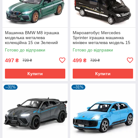
Машинка BMW M8 іграшка
Мікроавтобус Mercedes
моделька металева
Sprinter іграшка машинка
колекційна 15 см Зелений
мінівен металева модель 15
(59890)
см Чорний (59666)
Готово до відправки
Готово до відправки
497
499
₴
₴
720 ₴
720 ₴
Купити
Купити
–31%
–31%