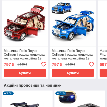
Машинка Rolls Royce
Машинка Rolls Royce
Маши
Cullinan іграшка моделька
Cullinan іграшка моделька
Phan
металева колекційна 19
металева колекційна 19
моде
см Червоний (59401)
см Синій (59402)
коле
797
797
697
₴
₴
1 190 ₴
1 190 ₴
Борд
Купити
Купити
Акційні пропозиції та новинки
–33%
–31%