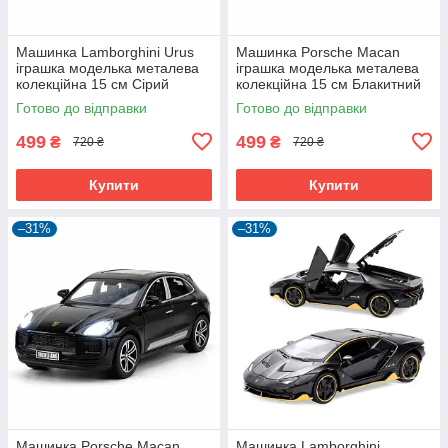
Машинка Lamborghini Urus
Машинка Porsche Macan
іграшка моделька металева
іграшка моделька металева
колекційна 15 см Сірий
колекційна 15 см Блакитний
(59655)
(61194)
Готово до відправки
Готово до відправки
499
499
₴
₴
720 ₴
720 ₴
Купити
Купити
–31%
–31%
Машинка Porsche Macan
Машинка Lamborghini