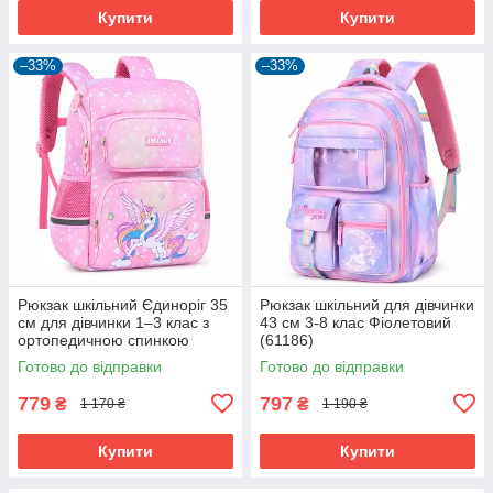
Купити
Купити
–33%
–33%
Рюкзак шкільний Єдиноріг 35
Рюкзак шкільний для дівчинки
см для дівчинки 1–3 клас з
43 см 3-8 клас Фіолетовий
ортопедичною спинкою
(61186)
Рожевий (61175)
Готово до відправки
Готово до відправки
779
797
₴
₴
1 170 ₴
1 190 ₴
Купити
Купити