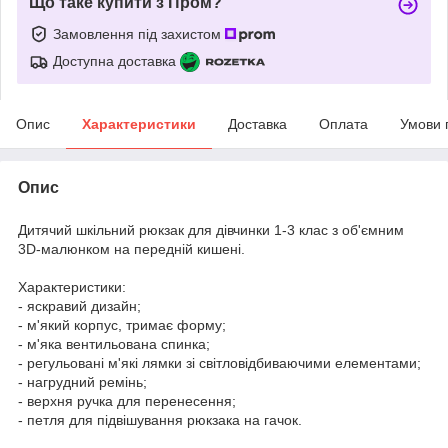
Що таке купити з Пром?
Замовлення під захистом
Доступна доставка
Опис
Характеристики
Доставка
Оплата
Умови 
Опис
Дитячий шкільний рюкзак для дівчинки 1-3 клас з об'ємним
3D-малюнком на передній кишені.
Характеристики:
- яскравий дизайн;
- м'який корпус, тримає форму;
- м'яка вентильована спинка;
- регульовані м'які лямки зі світловідбиваючими елементами;
- нагрудний ремінь;
- верхня ручка для перенесення;
- петля для підвішування рюкзака на гачок.