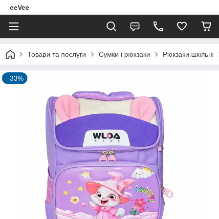
eeVee
Товари та послуги
Сумки і рюкзаки
Рюкзаки шкільні
–33%