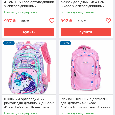
41 см 1–5 клас ортопедичний
рюкзак для дівчинки 41 см 1–
зі світловідбивними
5 клас зі світловідбивними
елементами Бузковий
елементами Фіолетовий
Готово до відправки
Готово до відправки
(61142)
(61141)
997
997
₴
₴
1 590 ₴
1 590 ₴
Купити
Купити
–37%
–35%
Шкільний ортопедичний
Рюкзак шкільний підлітковий
рюкзак для дівчинки Єдиноріг
для дівчаток 5-9 клас
41 см 1–5 клас Фіолетово-
45х30х16 см місткий Рожевий
рожевий (61144)
(60989)
Готово до відправки
Готово до відправки