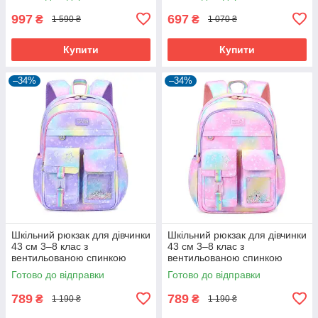
997
697
₴
₴
1 590 ₴
1 070 ₴
Купити
Купити
–34%
–34%
Шкільний рюкзак для дівчинки
Шкільний рюкзак для дівчинки
43 см 3–8 клас з
43 см 3–8 клас з
вентильованою спинкою
вентильованою спинкою
Райдужний Фіолетовий
Райдужний Рожевий (61185)
Готово до відправки
Готово до відправки
(61184)
789
789
₴
₴
1 190 ₴
1 190 ₴