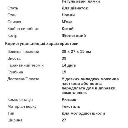
Регульовані лямки
Стать
Для дівчаток
Стан
Новий
Спинка
М'яка
Країна виробник
Китай
Колір
Фіолетовий
Користувальницькі характеристики
Зовнішні розміри
39 х 27 х 15 см
Висота
39
Гарантійний термін
14 днів
Глибина
15
Доставка/Оплата
У деяких випадках можлива
часткова або повна
передплата для відправки
замовлення.
Комплектація
Рюкзак
Матеріал верху
Текстиль
Тип
Для молодшої школи
Ширина
27