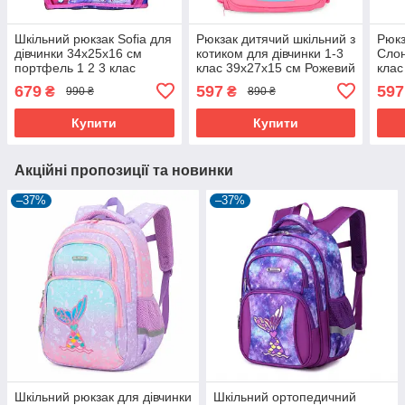
Шкільний рюкзак Sofia для
Рюкзак дитячий шкільний з
Рюкз
дівчинки 34х25х16 см
котиком для дівчинки 1-3
Слон
портфель 1 2 3 клас
клас 39х27х15 см Рожевий
клас
Фіолетовий (60954)
(60985)
(609
679
597
597
₴
₴
990 ₴
890 ₴
Купити
Купити
Акційні пропозиції та новинки
–37%
–37%
Шкільний рюкзак для дівчинки
Шкільний ортопедичний