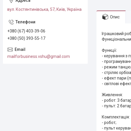
вул. Костянтинівська, 57, Київ, Україна
Опис
+380 (67) 403-39-06
Іграшковий роб
+380 (50) 393-55-17
Функціональний
Функції:
- керування з 
mailforbusiness.vshu@gmail.com
- програмуванн
- режим танцю
- стріляє орбіз
- ефект пари (
- світлові ефек
Живлення:
- робот: 3 бат
- пульт: 2 бат
Комплектація:
- робот;
- пульт керува