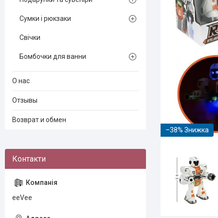
Сумки і рюкзаки
Свічки
Бомбочки для ванни
О нас
Отзывы
Возврат и обмен
–38%
eeVee