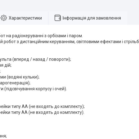
Характеристики
Інформація для замовлення
от на радіокеруванні з орбізами і паром.
 робот з дистанційним керуванням, світловими ефектами і стрільб
пульта (вперед / назад / повороти);
я дій;
;
ами (водяні кульки);
парогенерація);
ти (підсвічування корпусу і очей).
арейки типу AA (не входять до комплекту);
арейки типу AA (не входять до комплекту).
ння;