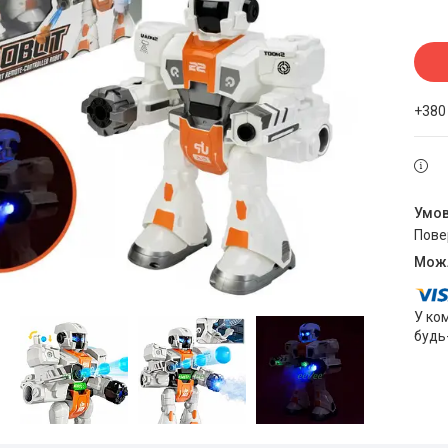
+380
пов
У ко
будь