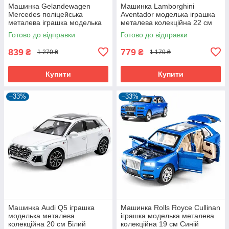
Машинка Gelandewagen
Машинка Lamborghini
Mercedes поліцейська
Aventador моделька іграшка
металева іграшка моделька
металева колекційна 22 см
колекційна 22 см Білий
Жовтий (60625)
Готово до відправки
Готово до відправки
(60809)
839
779
₴
₴
1 270 ₴
1 170 ₴
Купити
Купити
–33%
–33%
Машинка Audi Q5 іграшка
Машинка Rolls Royce Cullinan
моделька металева
іграшка моделька металева
колекційна 20 см Білий
колекційна 19 см Синій