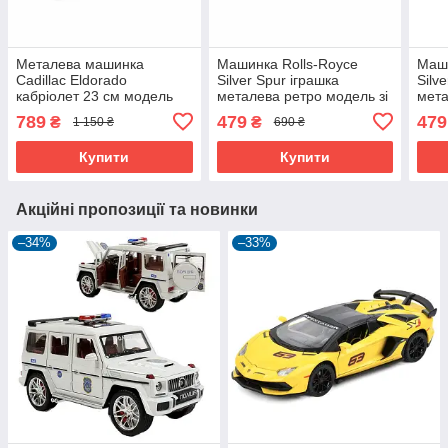
Металева машинка
Машинка Rolls-Royce
Маши
Cadillac Eldorado
Silver Spur іграшка
Silv
кабріолет 23 см модель
металева ретро модель зі
мета
колекційна зі світлом і
світлом і звуком 15 см
світ
789
479
479
₴
₴
1 150 ₴
690 ₴
звуком Чорний (61027)
Зелений (61042)
Чорн
Купити
Купити
Акційні пропозиції та новинки
–34%
–33%