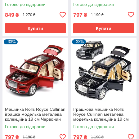
(61198)
(59402)
Готово до відправки
Готово до відправки
849
797
₴
₴
1 270 ₴
1 190 ₴
Купити
Купити
–33%
–33%
Машинка Rolls Royce Cullinan
Іграшкова машинка Rolls
іграшка моделька металева
Royce Cullinan металева
колекційна 19 см Червоний
моделька колекційна 19 см
(59401)
Чорний (59403)
Готово до відправки
Готово до відправки
797
797
₴
₴
1 190 ₴
1 190 ₴