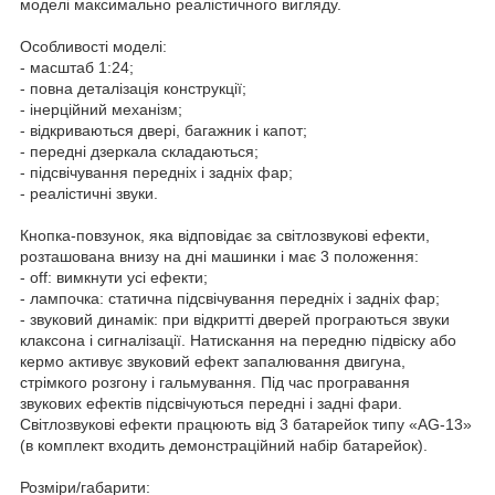
моделі максимально реалістичного вигляду.
Особливості моделі:
- масштаб 1:24;
- повна деталізація конструкції;
- інерційний механізм;
- відкриваються двері, багажник і капот;
- передні дзеркала складаються;
- підсвічування передніх і задніх фар;
- реалістичні звуки.
Кнопка-повзунок, яка відповідає за світлозвукові ефекти,
розташована внизу на дні машинки і має 3 положення:
- off: вимкнути усі ефекти;
- лампочка: статична підсвічування передніх і задніх фар;
- звуковий динамік: при відкритті дверей програються звуки
клаксона і сигналізації. Натискання на передню підвіску або
кермо активує звуковий ефект запалювання двигуна,
стрімкого розгону і гальмування. Під час програвання
звукових ефектів підсвічуються передні і задні фари.
Світлозвукові ефекти працюють від 3 батарейок типу «AG-13»
(в комплект входить демонстраційний набір батарейок).
Розміри/габарити: