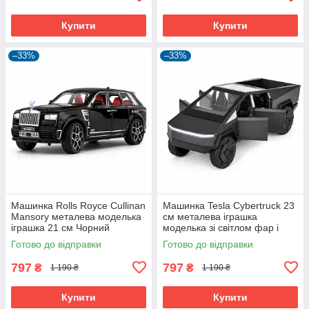
Купити
Купити
–33%
–33%
Машинка Rolls Royce Cullinan
Машинка Tesla Cybertruck 23
Mansory металева моделька
см металева іграшка
іграшка 21 см Чорний
моделька зі світлом фар і
(61038)
звуком Чорний (61049)
Готово до відправки
Готово до відправки
797
797
₴
₴
1 190 ₴
1 190 ₴
Купити
Купити