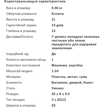
Користувальницькі характеристики
Вага в упаковці
0.46 кг
Обертові елементи
Колеса
Висота в упаковці
11
Гарантійний термін
14 днів
Глибина в упаковці
13
Доставка/Оплата
У деяких випадках можлива
часткова або повна
передплата для відправки
замовлення.
Інерційний хід
Да
Кількість вантажних місць
1
Комплект постачання
Машинка, коробка
Масштаб моделі
1:24
Матеріал
Пластик, метал, гума
Елементи
Багажник, дверей, Капот
Стать
Унісекс
Розміри
20 х 8 х 6.5
Тип батареї
3 x AG13
Ширина в упаковці
25