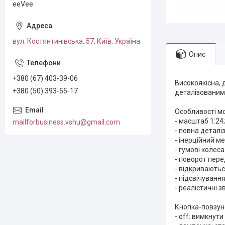
eeVee
вул. Костянтинівська, 57, Київ, Україна
Опис
+380 (67) 403-39-06
Високоякісна, 
+380 (50) 393-55-17
деталізованим
Особливості мо
- масштаб 1:24;
mailforbusiness.vshu@gmail.com
- повна деталіз
- інерційний ме
- гумові колес
- поворот перед
- відкриваютьс
- підсвічування
- реалістичні з
Кнопка-повзуно
- off: вимкнути