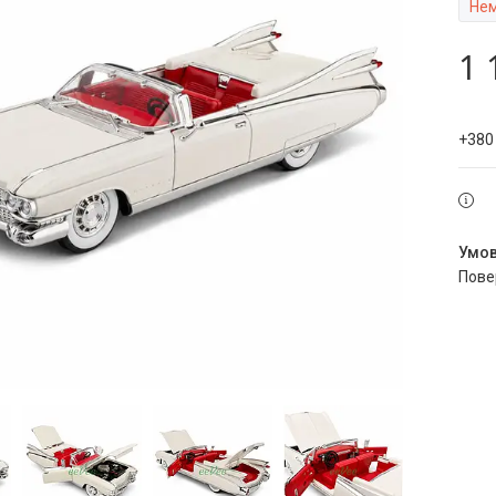
Нем
1 
+380
пов