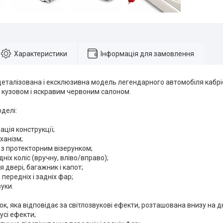
Характеристики
Інформація для замовлення
деталізована і ексклюзивна модель легендарного автомобіля кабріол
 кузовом і яскравим червоним салоном.
делі:
ація конструкції;
ханізм;
а з протекторним візерунком;
ніх коліс (вручну, вліво/вправо);
я двері, багажник і капот;
 передніх і задніх фар;
вуки.
к, яка відповідає за світлозвукові ефекти, розташована внизу на д
 усі ефекти;