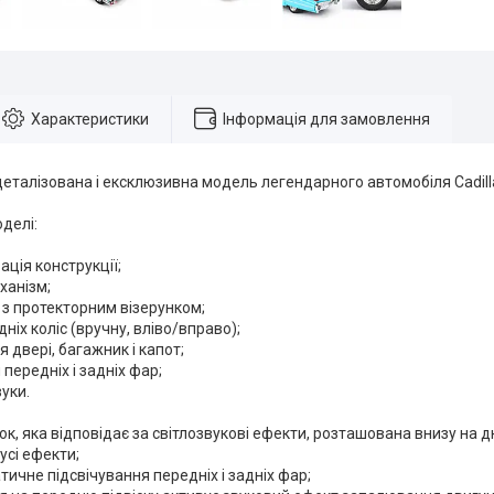
Характеристики
Інформація для замовлення
деталізована і ексклюзивна модель легендарного автомобіля Cadilla
делі:
ація конструкції;
ханізм;
а з протекторним візерунком;
ніх коліс (вручну, вліво/вправо);
я двері, багажник і капот;
 передніх і задніх фар;
вуки.
к, яка відповідає за світлозвукові ефекти, розташована внизу на д
 усі ефекти;
атичне підсвічування передніх і задніх фар;