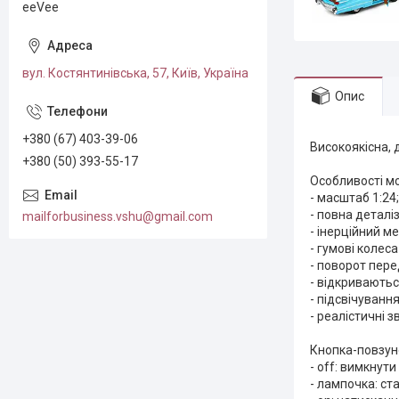
eeVee
вул. Костянтинівська, 57, Київ, Україна
Опис
+380 (67) 403-39-06
Високоякісна, 
+380 (50) 393-55-17
Особливості мо
- масштаб 1:24;
- повна деталіз
mailforbusiness.vshu@gmail.com
- інерційний ме
- гумові колес
- поворот перед
- відкриваютьс
- підсвічування
- реалістичні з
Кнопка-повзуно
- off: вимкнути
- лампочка: ст