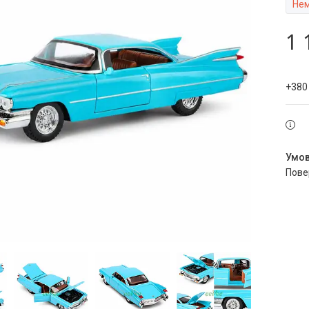
Нем
1 
+380
пов