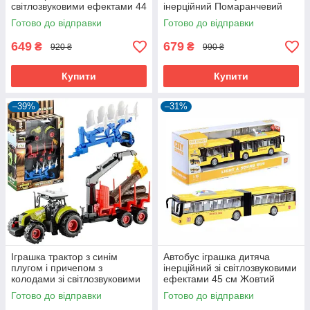
світлозвуковими ефектами 44
інерційний Помаранчевий
см Червоний (59333)
(59104)
Готово до відправки
Готово до відправки
649
679
₴
₴
920 ₴
990 ₴
Купити
Купити
–39%
–31%
Іграшка трактор з синім
Автобус іграшка дитяча
плугом і причепом з
інерційний зі світлозвуковими
колодами зі світлозвуковими
ефектами 45 см Жовтий
ефектами (59670)
(59808)
Готово до відправки
Готово до відправки