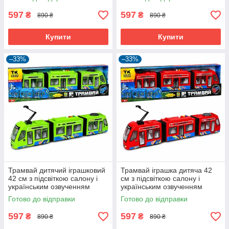
597
597
₴
₴
890 ₴
890 ₴
Купити
Купити
–33%
–33%
Трамвай дитячий іграшковий
Трамвай іграшка дитяча 42
42 см з підсвіткою салону і
см з підсвіткою салону і
українським озвученням
українським озвученням
Салатовий (61074)
Червоний (61075)
Готово до відправки
Готово до відправки
597
597
₴
₴
890 ₴
890 ₴