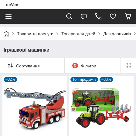
eeVee
Товари та послуги
Товари для дітей
Для хлопчиків
Іграшкові машинки
Сортування
0
Фільтри
–32%
Топ продажів
–33%