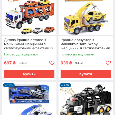
Дитяча іграшка автовоз з
Іграшка евакуатор з
машинками інерційний зі
машинкою таксі Wenyi
світлозвуковими ефектами 38
інерційний зі світлозвуковими
см (60325)
ефектами Жовтий (60526)
Готово до відправки
Готово до відправки
697
639
₴
₴
990 ₴
930 ₴
Купити
Купити
–31%
–30%