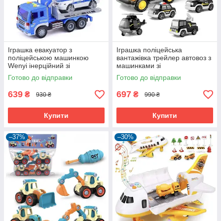
Іграшка евакуатор з
Іграшка поліцейська
поліцейською машинкою
вантажівка трейлер автовоз з
Wenyi інерційний зі
машинками зі
світлозвуковими ефектами
світлозвуковими ефектами 33
Готово до відправки
Готово до відправки
Синій (60527)
см Чорний (60717)
639
697
₴
₴
930 ₴
990 ₴
Купити
Купити
–37%
–30%