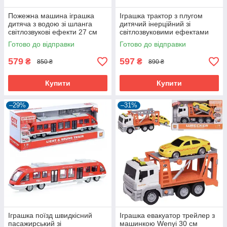
Пожежна машина іграшка
Іграшка трактор з плугом
дитяча з водою зі шланга
дитячий інерційний зі
світлозвукові ефекти 27 см
світлозвуковими ефектами
Червоний (58612)
Зелений (58750)
Готово до відправки
Готово до відправки
579
597
₴
₴
850 ₴
890 ₴
Купити
Купити
–29%
–31%
Іграшка поїзд швидкісний
Іграшка евакуатор трейлер з
пасажирський зі
машинкою Wenyi 30 см