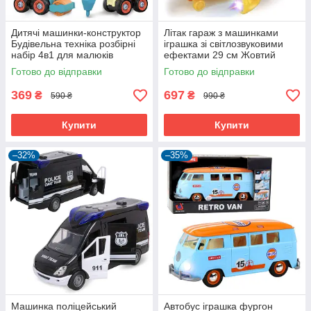
Дитячі машинки-конструктор
Літак гараж з машинками
Будівельна техніка розбірні
іграшка зі світлозвуковими
набір 4в1 для малюків
ефектами 29 см Жовтий
Різнокольоровий (60714)
(60795)
Готово до відправки
Готово до відправки
369
697
₴
₴
590 ₴
990 ₴
Купити
Купити
–32%
–35%
Машинка поліцейський
Автобус іграшка фургон