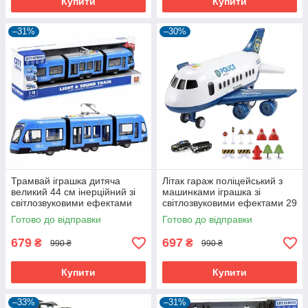
Купити
Купити
–31%
–30%
Трамвай іграшка дитяча
Літак гараж поліцейський з
великий 44 см інерційний зі
машинками іграшка зі
світлозвуковими ефектами
світлозвуковими ефектами 29
Синій (59837)
см Синій (59855)
Готово до відправки
Готово до відправки
679
697
₴
₴
990 ₴
990 ₴
Купити
Купити
–33%
–31%