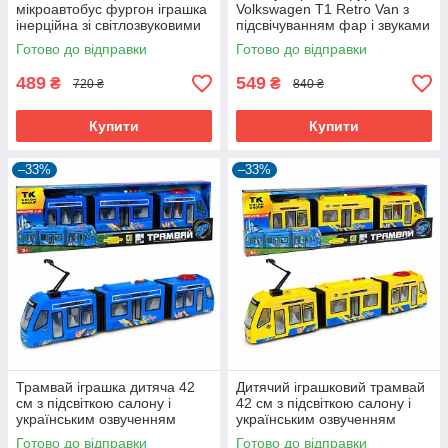
мікроавтобус фургон іграшка
Volkswagen T1 Retro Van з
інерційна зі світлозвуковими
підсвічуванням фар і звуками
ефектами 25 см Чорний
25 см Блакитний (60914)
Готово до відправки
Готово до відправки
(60733)
489
549
₴
₴
720 ₴
840 ₴
Купити
Купити
–33%
–33%
Трамвай іграшка дитяча 42
Дитячий іграшковий трамвай
см з підсвіткою салону і
42 см з підсвіткою салону і
українським озвученням
українським озвученням
Синій (61072)
Жовтий (61073)
Готово до відправки
Готово до відправки