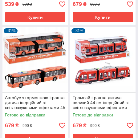
539
679
₴
₴
890 ₴
990 ₴
Купити
Купити
–31%
–31%
Автобус з гармошкою іграшка
Трамвай іграшка дитяча
дитяча інерційний зі
великий 44 см інерційний зі
світлозвуковими ефектами 45
світлозвуковими ефектами
см Помаранчевий (59809)
Червоний (59836)
Готово до відправки
Готово до відправки
679
679
₴
₴
990 ₴
990 ₴