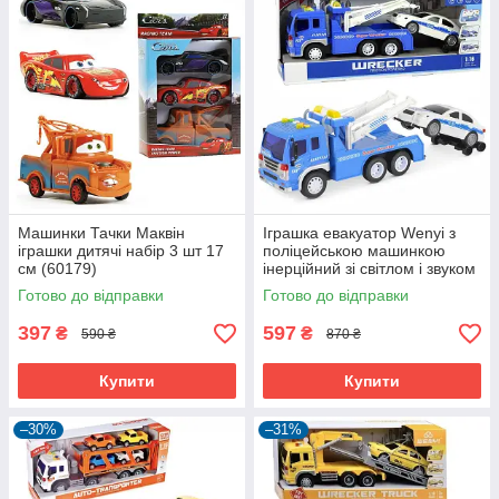
Машинки Тачки Маквін
Іграшка евакуатор Wenyi з
іграшки дитячі набір 3 шт 17
поліцейською машинкою
см (60179)
інерційний зі світлом і звуком
Синій (60312)
Готово до відправки
Готово до відправки
397
597
₴
₴
590 ₴
870 ₴
Купити
Купити
–30%
–31%